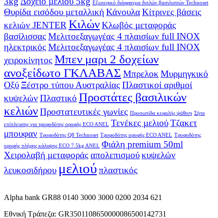
3kg
Δοχείο μελιού 5kg
Εξωτερικό διάφραγμα διπλών βασιλισσών Technoset
Θυρίδα εισόδου μεταλλική
Κάνουλα
Κίτρινες βάσεις
Κιλών
κελιών JENTER
Κλωβός μεταφοράς
βασίλισσας
Μελιτοεξαγωγέας 4 πλαισίων full INOX
ηλεκτρικός
Μελιτοεξαγωγέας 4 πλαισίων full INOX
Μπεν μαρι 2 δοχείων
χειροκίνητος
ανοξείδωτο ΓΚΛΑΒΑΣ
Μπρελοκ
Μυρμηγκικό
Οξύ
Ξέστρο τύπου Αυστραλίας
Πλαστικοί αριθμοί
Προστάτες βασιλικών
κυψελών
Πλαστικό
κελιών
Προστατευτικές γωνίες
Προσωπίδα κεφαλής ψάθινη
Σήτα
Τενέκες μελιού
Τζακετ
επίπλευσης για τροφοδότης οροφής ECO ANEL
μπουφαν
Τροφοδότης Q8 Technoset
Τροφοδότης οροφής ECO ANEL
Τροφοδότης
Φιάλη premium 50ml
οροφής πλήρης κάλυψης ECO 7.5kg ANEL
Χειρολαβή μεταφοράς
απολεπισμού
κυψελών
μελιού
λευκοσιδήρου
πλαστικός
Alpha bank GR88 0140 3000 3000 0200 2034 621
Εθνική Τράπεζα: GR3501108650000086500142731