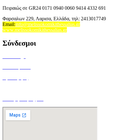
Πειραιώς σε GR24 0171 0940 0060 9414 4332 691
Φαρσαλων 229, Λαρισα, Ελλάδα,
τηλ: 2413017749
Email
:
info@melissokomikithessalias.gr
www.melissokomikithessalias.gr
Σύνδεσμοι
Home Page
Ποιοί είμαστε
Όροι Χρήσης
Τρόποι Αποστολής
Ο Λογαριασμός μου