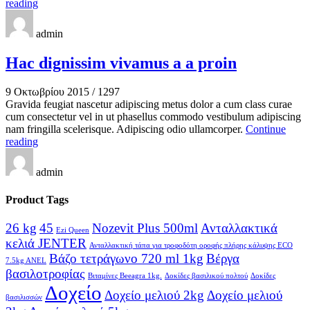
reading
admin
Hac dignissim vivamus a a proin
9 Οκτωβρίου 2015
/
1297
Gravida feugiat nascetur adipiscing metus dolor a cum class curae
cum consectetur vel in ut phasellus commodo vestibulum adipiscing
nam fringilla scelerisque. Adipiscing odio ullamcorper.
Continue
reading
admin
Product Tags
26 kg
45
Nozevit Plus 500ml
Ανταλλακτικά
Ezi Queen
κελιά JENTER
Ανταλλακτική τάπα για τροφοδότη οροφής πλήρης κάλυψης ECO
Βάζο τετράγωνο 720 ml 1kg
Βέργα
7.5kg ANEL
βασιλοτροφίας
Βιταμίνες Beeagra 1kg.
Δοκίδες βασιλικού πολτού
Δοκίδες
Δοχείο
Δοχείο μελιού 2kg
Δοχείο μελιού
βασιλισσών