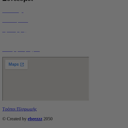
Home Page
Ποιοί είμαστε
Όροι Χρήσης
Τρόποι Αποστολής
Ο Λογαριασμός μου
Τρόποι Πληρωμής
© Created by
ebeezzz
2050