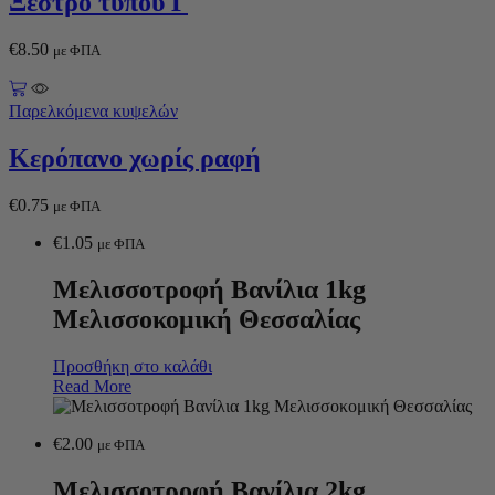
Ξέστρο τύπου Γ
€
8.50
με ΦΠΑ
Παρελκόμενα κυψελών
Κερόπανο χωρίς ραφή
€
0.75
με ΦΠΑ
€
1.05
με ΦΠΑ
Μελισσοτροφή Βανίλια 1kg
Μελισσοκομική Θεσσαλίας
Προσθήκη στο καλάθι
Read More
€
2.00
με ΦΠΑ
Μελισσοτροφή Βανίλια 2kg