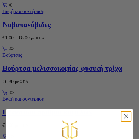
Βαφή και συντήρηση
Νοβοπανόβιδες
€
1.00
–
€
8.00
με ΦΠΑ
Βούρτσες
Βούρτσα μελισσοκομίας φυσική τρίχα
€
6.30
με ΦΠΑ
Βαφή και συντήρηση
Πλαστικοί αριθμοί κυψελών
€
1.00
με ΦΠΑ