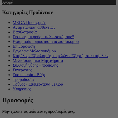
Αγορά
Κατηγορίες Προϊόντων
MEGA Προσφορές
Αντιμετώπιση ασθενειών
Βασιλοτροφία
Για τους μικρούς....μελισσοκόμους!!
Ενδυμασία - προστασία μελισσοκόμου
Επιμόρφωση
Εργαλεία Μελισσοκόμου
Κυψέλες - Εξοπλισμός κυψελών - Εξαρτήματα κυψελών
Μελισσοκομικά Μηχανήματα
Συλλογή γύρης - πρόπολης
Συνεργάτες
Συσκευασία - Βάζα
Τροφοδοσία
Τρύγος - Επεξεργασία μελιού
Υπηρεσίες
Προσφορές
Μήν χάσετε τις απίστευτες προσφορές μας.