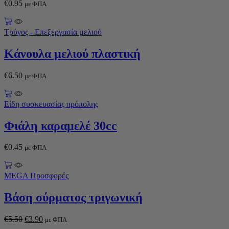
€
0.95
με ΦΠΑ
Τρύγος - Επεξεργασία μελιού
Κάνουλα μελιού πλαστική
€
6.50
με ΦΠΑ
Είδη συσκευασίας πρόπολης
Φιάλη καραμελέ 30cc
€
0.45
με ΦΠΑ
MEGA Προσφορές
Βάση σύρματος τριγωνική
€
5.50
€
3.90
με ΦΠΑ