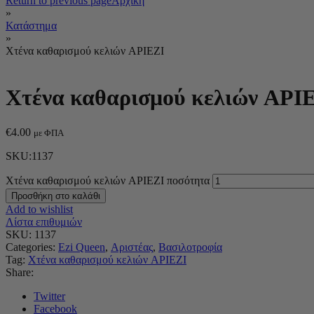
Return to previous page
Αρχική
»
Κατάστημα
»
Χτένα καθαρισμού κελιών APIEZI
Χτένα καθαρισμού κελιών API
€
4.00
με ΦΠΑ
SKU:1137
Χτένα καθαρισμού κελιών APIEZI ποσότητα
Προσθήκη στο καλάθι
Add to wishlist
Λίστα επιθυμιών
SKU:
1137
Categories:
Ezi Queen
,
Αριστέας
,
Βασιλοτροφία
Tag:
Χτένα καθαρισμού κελιών APIEZI
Share:
Twitter
Facebook