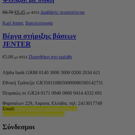
€
0.70
€
0.45
Διαβάστε περισσότερα
με ΦΠΑ
Karl Jenter
,
Βασιλοτροφία
Βέργα στήριξης βάσεων
JENTER
€
5.00
Προσθήκη στο καλάθι
με ΦΠΑ
Alpha bank GR88 0140 3000 3000 0200 2034 621
Εθνική Τράπεζα: GR3501108650000086500142731
Πειραιώς σε GR24 0171 0940 0060 9414 4332 691
Φαρσαλων 229, Λαρισα, Ελλάδα,
τηλ: 2413017749
Email
:
info@melissokomikithessalias.gr
www.melissokomikithessalias.gr
Σύνδεσμοι