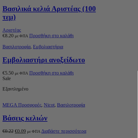
Βασιλικά κελιά Αριστέας (100
τεμ)
Αριστέας
€
8.20
Προσθήκη στο καλάθι
με ΦΠΑ
Βασιλοτροφία
,
Εμβολιαστήρια
Εμβολιαστήρι ανοξείδωτο
€
5.50
Προσθήκη στο καλάθι
με ΦΠΑ
Sale
Εξαντλημένο
MEGA Προσφορές
,
Nicot
,
Βασιλοτροφία
Βάσεις κελιών
€
0.22
€
0.09
Διαβάστε περισσότερα
με ΦΠΑ