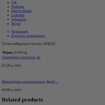
VK
Pinterest
Mail to friend
Linkedin
Whatsapp
Skype
Περιγραφή
Επιπλέον πληροφορίες
Χτένα καθαρισμού κελιών APIEZI.
Βάρος
0.018 kg
Τροφοδότης Αριστέας 2lt.
€
3.20
με ΦΠΑ
Μαρκαδόρος μαρκαρίσματος βασίλ...
€
4.00
με ΦΠΑ
Related products