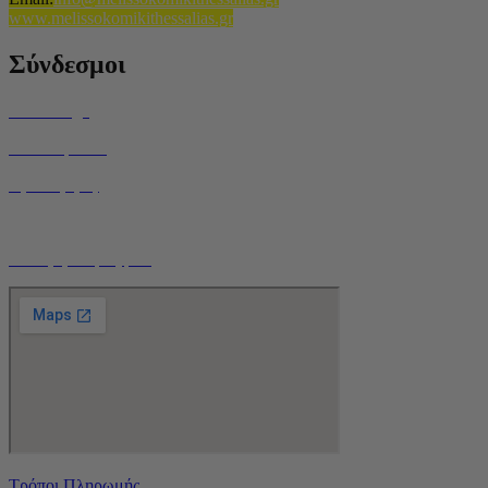
www.melissokomikithessalias.gr
Σύνδεσμοι
Home Page
Ποιοί είμαστε
Όροι Χρήσης
Τρόποι Αποστολής
Ο Λογαριασμός μου
Τρόποι Πληρωμής