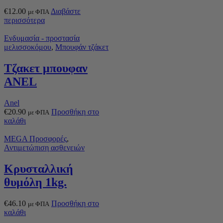
€
12.00
Διαβάστε
με ΦΠΑ
περισσότερα
Ενδυμασία - προστασία
μελισσοκόμου
,
Μπουφάν τζάκετ
Τζακετ μπουφαν
ANEL
Anel
€
20.90
Προσθήκη στο
με ΦΠΑ
καλάθι
MEGA Προσφορές
,
Αντιμετώπιση ασθενειών
Κρυσταλλική
θυμόλη 1kg.
€
46.10
Προσθήκη στο
με ΦΠΑ
καλάθι