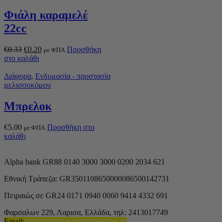
Φιάλη καραμελέ
22cc
€
0.33
€
0.20
Προσθήκη
με ΦΠΑ
στο καλάθι
Διάφορα
,
Ενδυμασία - προστασία
μελισσοκόμου
Μπρελοκ
€
5.00
Προσθήκη στο
με ΦΠΑ
καλάθι
Alpha bank GR88 0140 3000 3000 0200 2034 621
Εθνική Τράπεζα: GR3501108650000086500142731
Πειραιώς σε GR24 0171 0940 0060 9414 4332 691
Φαρσαλων 229, Λαρισα, Ελλάδα,
τηλ: 2413017749
Email
:
info@melissokomikithessalias.gr