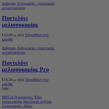
Διάφορα
,
Ενδυμασία - προστασία
μελισσοκόμου
Παντελόνι
μελισσοκομίας
€
12.00
Προσθήκη στο
με ΦΠΑ
καλάθι
Διάφορα
,
Ενδυμασία - προστασία
μελισσοκόμου
Παντελόνι
μελισσοκομίας Pro
€
16.50
Προσθήκη στο
με ΦΠΑ
καλάθι
Sale
MEGA Προσφορές
,
Είδη
συσκευασίας βασιλικού πολτού
,
Συσκευασία - Βάζα