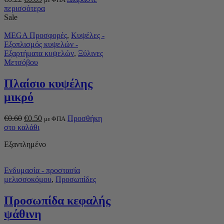
περισσότερα
Sale
MEGA Προσφορές
,
Κυψέλες -
Εξοπλισμός κυψελών -
Εξαρτήματα κυψελών
,
Ξύλινες
Μετσόβου
Πλαίσιο κυψέλης
μικρό
€
0.60
€
0.50
Προσθήκη
με ΦΠΑ
στο καλάθι
Εξαντλημένο
Ενδυμασία - προστασία
μελισσοκόμου
,
Προσωπίδες
Προσωπίδα κεφαλής
ψάθινη