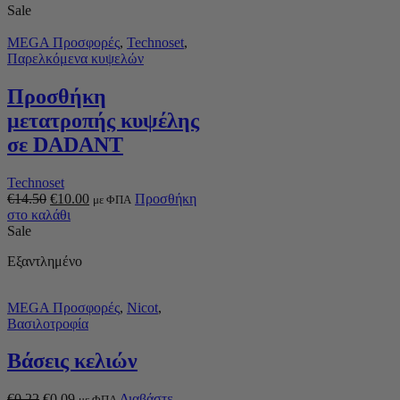
Sale
MEGA Προσφορές
,
Technoset
,
Παρελκόμενα κυψελών
Προσθήκη
μετατροπής κυψέλης
σε DADANT
Technoset
€
14.50
€
10.00
Προσθήκη
με ΦΠΑ
στο καλάθι
Sale
Εξαντλημένο
MEGA Προσφορές
,
Nicot
,
Βασιλοτροφία
Βάσεις κελιών
€
0.22
€
0.09
Διαβάστε
με ΦΠΑ