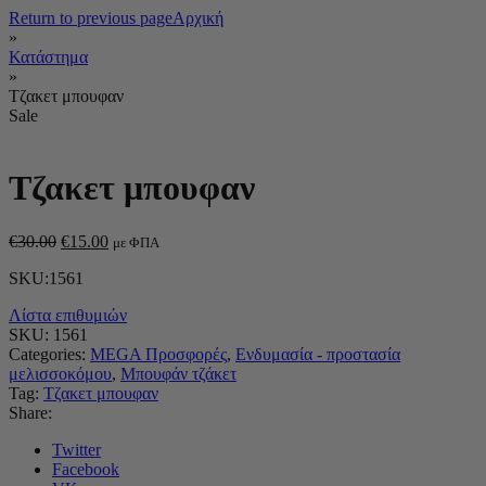
Return to previous page
Αρχική
»
Κατάστημα
»
Τζακετ μπουφαν
Sale
Τζακετ μπουφαν
€
30.00
€
15.00
με ΦΠΑ
SKU:1561
Λίστα επιθυμιών
SKU:
1561
Categories:
MEGA Προσφορές
,
Ενδυμασία - προστασία
μελισσοκόμου
,
Μπουφάν τζάκετ
Tag:
Τζακετ μπουφαν
Share:
Twitter
Facebook