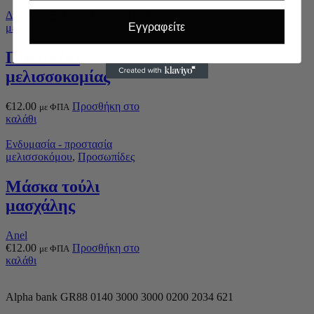
Διάφορα
,
Ενδυμασία - προστασία
Εγγραφείτε
μελισσοκόμου
Παντελόνι
μελισσοκομίας
€
12.00
Προσθήκη στο
με ΦΠΑ
καλάθι
Ενδυμασία - προστασία
μελισσοκόμου
,
Προσωπίδες
Μάσκα τούλι
μασχάλης
Anel
€
12.00
Προσθήκη στο
με ΦΠΑ
καλάθι
Alpha bank GR88 0140 3000 3000 0200 2034 621