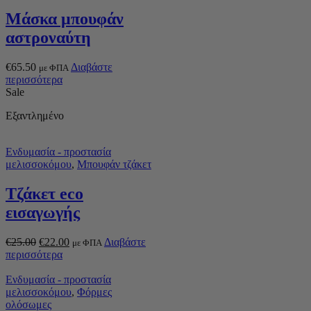
Μάσκα μπουφάν
αστροναύτη
€
65.50
Διαβάστε
με ΦΠΑ
περισσότερα
Sale
Εξαντλημένο
Ενδυμασία - προστασία
μελισσοκόμου
,
Μπουφάν τζάκετ
Τζάκετ eco
εισαγωγής
€
25.00
€
22.00
Διαβάστε
με ΦΠΑ
περισσότερα
Ενδυμασία - προστασία
μελισσοκόμου
,
Φόρμες
ολόσωμες