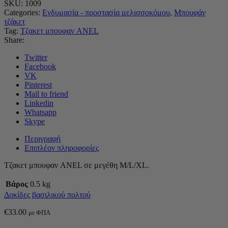
SKU:
1009
Categories:
Ενδυμασία - προστασία μελισσοκόμου
,
Μπουφάν
τζάκετ
Tag:
Τζακετ μπουφαν ANEL
Share:
Twitter
Facebook
VK
Pinterest
Mail to friend
Linkedin
Whatsapp
Skype
Περιγραφή
Επιπλέον πληροφορίες
Τζακετ μπουφαν ANEL σε μεγέθη M/L/XL.
Βάρος
0.5 kg
Δοκίδες βασιλικού πολτού
€
33.00
με ΦΠΑ