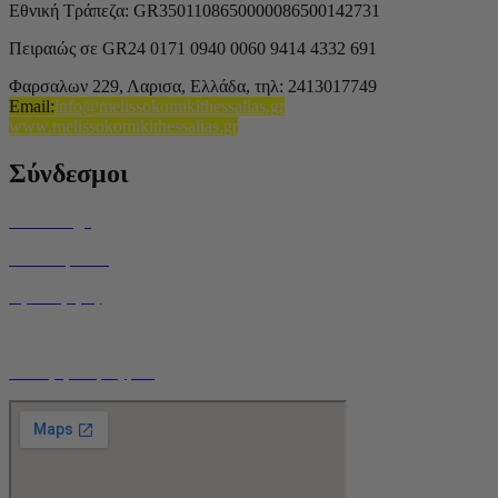
Εθνική Τράπεζα: GR3501108650000086500142731
Πειραιώς σε GR24 0171 0940 0060 9414 4332 691
Φαρσαλων 229, Λαρισα, Ελλάδα,
τηλ: 2413017749
Email
:
info@melissokomikithessalias.gr
www.melissokomikithessalias.gr
Σύνδεσμοι
Home Page
Ποιοί είμαστε
Όροι Χρήσης
Τρόποι Αποστολής
Ο Λογαριασμός μου