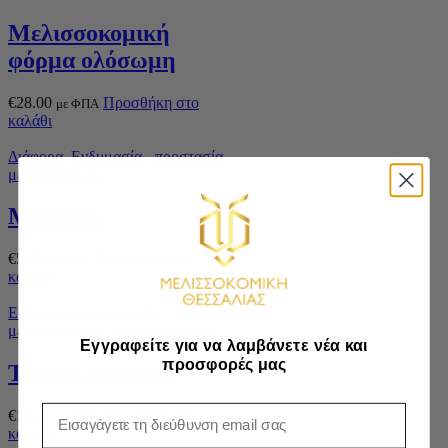
Μελισσοκομική
φόρμα ολόσωμη
€
28.00
Προσθήκη στο
με ΦΠΑ
καλάθι
Διάφορα
,
Ενδυμασία - προστασία
μελισσοκόμου
Μπρελοκ
€
5.00
Προσθήκη στο
με ΦΠΑ
καλάθι
Ενδυμασία - προστασία
μελισσοκόμου
,
Μπουφάν τζάκετ
Εγγραφείτε για να λαμβάνετε νέα και
προσφορές μας
Τζακετ μπουφαν
Email
€
18.00
Προσθήκη στο
με ΦΠΑ
καλάθι