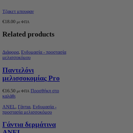
Τζακετ μπουφαν
€
18.00
με ΦΠΑ
Related products
Διάφορα
,
Ενδυμασία - προστασία
μελισσοκόμου
Παντελόνι
μελισσοκομίας Pro
€
16.50
Προσθήκη στο
με ΦΠΑ
καλάθι
ANEL
,
Γάντια
,
Ενδυμασία -
προστασία μελισσοκόμου
Γάντια δερμάτινα
ANEL