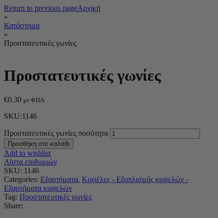
Return to previous page
Αρχική
»
Κατάστημα
»
Προστατευτικές γωνίες
Προστατευτικές γωνίες
€
0.30
με ΦΠΑ
SKU:1146
Προστατευτικές γωνίες ποσότητα
Προσθήκη στο καλάθι
Add to wishlist
Λίστα επιθυμιών
SKU:
1146
Categories:
Εξαρτήματα
,
Κυψέλες - Εξοπλισμός κυψελών -
Εξαρτήματα κυψελών
Tag:
Προστατευτικές γωνίες
Share: