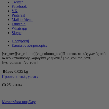
Twitter
Facebook
VK
Pinterest
Mail to friend
Linkedin
Whatsapp
Skype
Περιγραφή
Επιπλέον πληροφορίες
[vc_row][vc_column][vc_column_text]Προστατευτικές γωνιές από
υλικό κατασκευής λαμαρίνα γαλβανιζέ.[/vc_column_text]
[/vc_column][/vc_row]
Βάρος
0.025 kg
Προστατευτικές γωνιές
€
0.25
με ΦΠΑ
Μανταλάκια κυψέλης