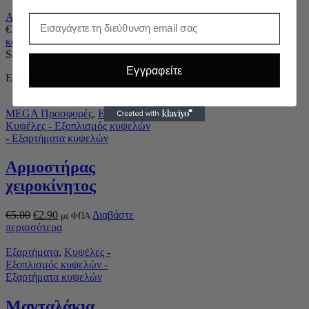
Anel
Email
€
13.20
Προσθήκη στο
με ΦΠΑ
καλάθι
Sale
Εγγραφείτε
Εξαντλημένο
MEGA Προσφορές
,
Εξαρτήματα
,
Κυψέλες - Εξοπλισμός κυψελών
- Εξαρτήματα κυψελών
Αρμοστήρας
χειροκίνητος
€
5.00
€
2.90
Διαβάστε
με ΦΠΑ
περισσότερα
Εξαρτήματα
,
Κυψέλες -
Εξοπλισμός κυψελών -
Εξαρτήματα κυψελών
Μανταλάκια