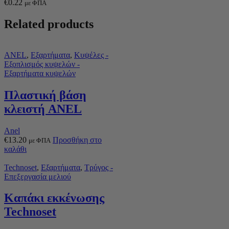
€
0.22
με ΦΠΑ
Related products
ANEL
,
Εξαρτήματα
,
Κυψέλες -
Εξοπλισμός κυψελών -
Εξαρτήματα κυψελών
Πλαστική βάση
κλειστή ANEL
Anel
€
13.20
Προσθήκη στο
με ΦΠΑ
καλάθι
Technoset
,
Εξαρτήματα
,
Τρύγος -
Επεξεργασία μελιού
Καπάκι εκκένωσης
Technoset