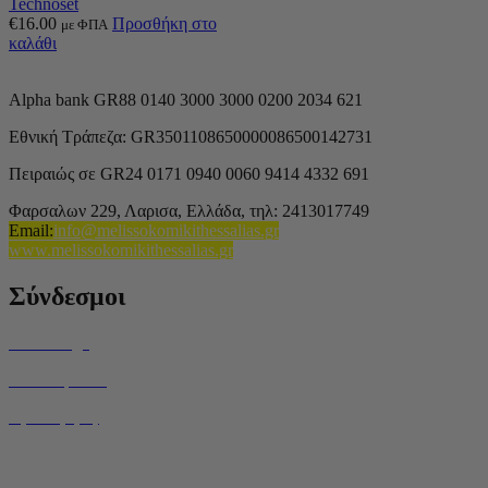
Technoset
€
16.00
Προσθήκη στο
με ΦΠΑ
καλάθι
Alpha bank GR88 0140 3000 3000 0200 2034 621
Εθνική Τράπεζα: GR3501108650000086500142731
Πειραιώς σε GR24 0171 0940 0060 9414 4332 691
Φαρσαλων 229, Λαρισα, Ελλάδα,
τηλ: 2413017749
Email
:
info@melissokomikithessalias.gr
www.melissokomikithessalias.gr
Σύνδεσμοι
Home Page
Ποιοί είμαστε
Όροι Χρήσης
Τρόποι Αποστολής