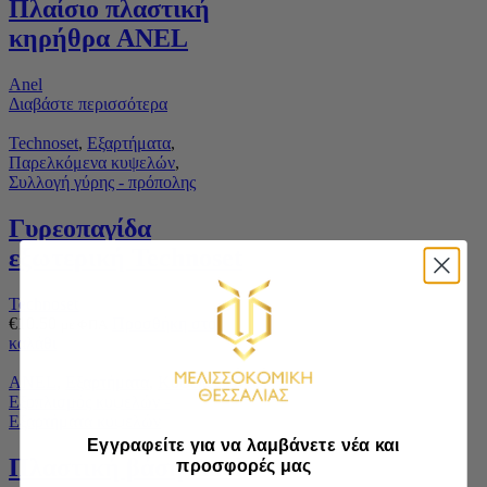
Πλαίσιο πλαστική
κηρήθρα ANEL
Anel
Διαβάστε περισσότερα
Technoset
,
Εξαρτήματα
,
Παρελκόμενα κυψελών
,
Συλλογή γύρης - πρόπολης
Γυρεοπαγίδα
εξωτερική Technoset
Technoset
€
10.50
Προσθήκη στο
με ΦΠΑ
καλάθι
ANEL
,
Εξαρτήματα
,
Κυψέλες -
Εξοπλισμός κυψελών -
Εξαρτήματα κυψελών
Εγγραφείτε για να λαμβάνετε νέα και
Πλαστική βάση Anel
προσφορές μας