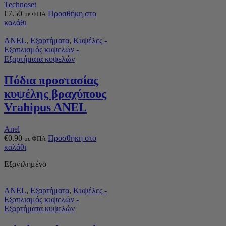
Technoset
€
7.50
Προσθήκη στο
με ΦΠΑ
καλάθι
ANEL
,
Εξαρτήματα
,
Κυψέλες -
Εξοπλισμός κυψελών -
Εξαρτήματα κυψελών
Πόδια προστασίας
κυψέλης βραχύπους
Vrahipus ANEL
Anel
€
0.90
Προσθήκη στο
με ΦΠΑ
καλάθι
Εξαντλημένο
ANEL
,
Εξαρτήματα
,
Κυψέλες -
Εξοπλισμός κυψελών -
Εξαρτήματα κυψελών