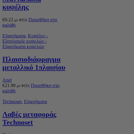
κυψέλης
€
0.22
Προσθήκη στο
με ΦΠΑ
καλάθι
Εξαρτήματα
,
Κυψέλες -
Εξοπλισμός κυψελών -
Εξαρτήματα κυψελών
Πλαισιοδιάφραγμα
μεταλλικό 1πλαισίου
Anel
€
21.90
Προσθήκη στο
με ΦΠΑ
καλάθι
Technoset
,
Εξαρτήματα
Λαβές μεταφοράς
Technoset