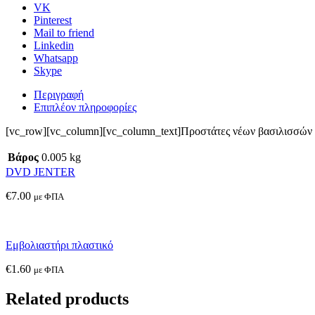
VK
Pinterest
Mail to friend
Linkedin
Whatsapp
Skype
Περιγραφή
Επιπλέον πληροφορίες
[vc_row][vc_column][vc_column_text]Προστάτες νέων βασιλισσών 
Βάρος
0.005 kg
DVD JENTER
€
7.00
με ΦΠΑ
Εμβολιαστήρι πλαστικό
€
1.60
με ΦΠΑ
Related products