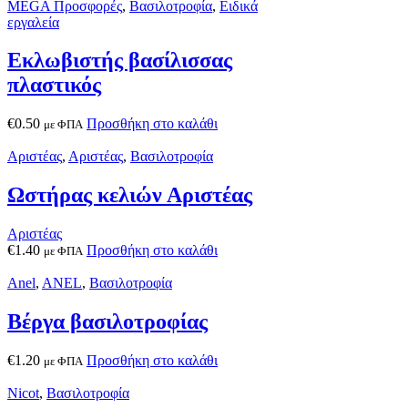
MEGA Προσφορές
,
Βασιλοτροφία
,
Ειδικά
εργαλεία
Εκλωβιστής βασίλισσας
πλαστικός
€
0.50
Προσθήκη στο καλάθι
με ΦΠΑ
Αριστέας
,
Αριστέας
,
Βασιλοτροφία
Ωστήρας κελιών Αριστέας
Αριστέας
€
1.40
Προσθήκη στο καλάθι
με ΦΠΑ
Anel
,
ANEL
,
Βασιλοτροφία
Βέργα βασιλοτροφίας
€
1.20
Προσθήκη στο καλάθι
με ΦΠΑ
Nicot
,
Βασιλοτροφία