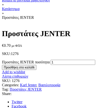
Return to previous page
Αρχική
»
Κατάστημα
»
Προστάτες JENTER
Προστάτες JENTER
€
0.70
με ΦΠΑ
SKU:1276
Προστάτες JENTER ποσότητα
Προσθήκη στο καλάθι
Add to wishlist
Λίστα επιθυμιών
SKU:
1276
Categories:
Karl Jenter
,
Βασιλοτροφία
Tag:
Προστάτες JENTER
Share:
Twitter
Facebook