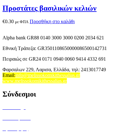
Προστάτες βασιλικών κελιών
€
0.30
Προσθήκη στο καλάθι
με ΦΠΑ
Alpha bank GR88 0140 3000 3000 0200 2034 621
Εθνική Τράπεζα: GR3501108650000086500142731
Πειραιώς σε GR24 0171 0940 0060 9414 4332 691
Φαρσαλων 229, Λαρισα, Ελλάδα,
τηλ: 2413017749
Email
:
info@melissokomikithessalias.gr
www.melissokomikithessalias.gr
Σύνδεσμοι
Home Page
Ποιοί είμαστε
Όροι Χρήσης
Τρόποι Αποστολής