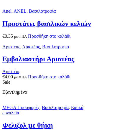
Anel
,
ANEL
,
Βασιλοτροφία
Προστάτες βασιλικών κελιών
€
0.35
Προσθήκη στο καλάθι
με ΦΠΑ
Αριστέας
,
Αριστέας
,
Βασιλοτροφία
Εμβολιαστήρι Αριστέας
Αριστέας
€
4.00
Προσθήκη στο καλάθι
με ΦΠΑ
Sale
Εξαντλημένο
MEGA Προσφορές
,
Βασιλοτροφία
,
Ειδικά
εργαλεία
Φελιζολ με θήκη