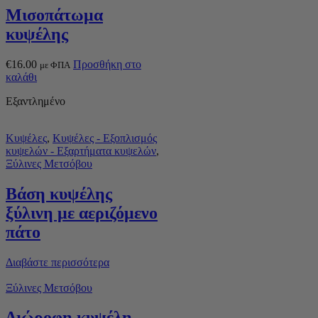
Μισοπάτωμα
κυψέλης
€
16.00
Προσθήκη στο
με ΦΠΑ
καλάθι
Εξαντλημένο
Κυψέλες
,
Κυψέλες - Εξοπλισμός
κυψελών - Εξαρτήματα κυψελών
,
Ξύλινες Μετσόβου
Βάση κυψέλης
ξύλινη με αεριζόμενο
πάτο
Διαβάστε περισσότερα
Ξύλινες Μετσόβου
Διώροφη κυψέλη