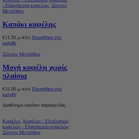
- Εξαρτήματα κυψελών
,
Ξύλινες
Μετσόβου
Καπάκι κυψέλης
€
11.50
Προσθήκη στο
με ΦΠΑ
καλάθι
Ξύλινες Μετσόβου
Μονή κυψέλη χωρίς
πλαίσια
€
31.00
Προσθήκη στο
με ΦΠΑ
καλάθι
Διαθέσιμο κατόπιν παραγγελίας
Κυψέλες
,
Κυψέλες - Εξοπλισμός
κυψελών - Εξαρτήματα κυψελών
,
Ξύλινες Μετσόβου