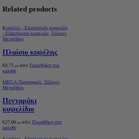
Related products
Κυψέλες - Εξοπλισμός κυψελών
- Εξαρτήματα κυψελών
,
Ξύλινες
Μετσόβου
Πλαίσιο κυψέλης
€
0.75
Προσθήκη στο
με ΦΠΑ
καλάθι
MEGA Προσφορές
,
Ξύλινες
Μετσόβου
Πενταράκι
κυψελίδιο
€
27.00
Προσθήκη στο
με ΦΠΑ
καλάθι
Κυψέλες - Εξοπλισμός κυψελών