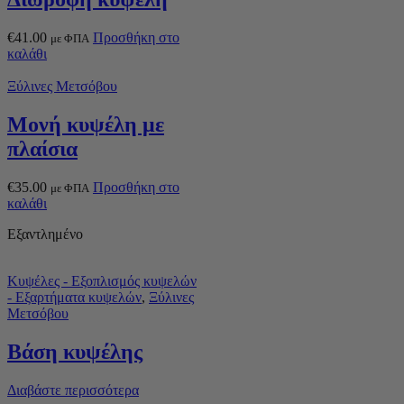
€
41.00
Προσθήκη στο
με ΦΠΑ
καλάθι
Ξύλινες Μετσόβου
Μονή κυψέλη με
πλαίσια
€
35.00
Προσθήκη στο
με ΦΠΑ
καλάθι
Εξαντλημένο
Κυψέλες - Εξοπλισμός κυψελών
- Εξαρτήματα κυψελών
,
Ξύλινες
Μετσόβου
Βάση κυψέλης
Διαβάστε περισσότερα