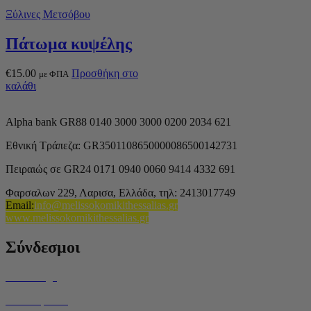
Ξύλινες Μετσόβου
Πάτωμα κυψέλης
€
15.00
Προσθήκη στο
με ΦΠΑ
καλάθι
Alpha bank GR88 0140 3000 3000 0200 2034 621
Εθνική Τράπεζα: GR3501108650000086500142731
Πειραιώς σε GR24 0171 0940 0060 9414 4332 691
Φαρσαλων 229, Λαρισα, Ελλάδα,
τηλ: 2413017749
Email
:
info@melissokomikithessalias.gr
www.melissokomikithessalias.gr
Σύνδεσμοι
Home Page
Ποιοί είμαστε