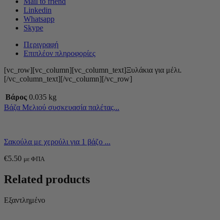
Mail to friend
Linkedin
Whatsapp
Skype
Περιγραφή
Επιπλέον πληροφορίες
[vc_row][vc_column][vc_column_text]Ξυλάκια για μέλι.
[/vc_column_text][/vc_column][/vc_row]
Βάρος
0.035 kg
Βάζα Μελιού συσκευασία παλέτας...
Σακούλα με χερούλι για 1 βάζo ...
€
5.50
με ΦΠΑ
Related products
Εξαντλημένο