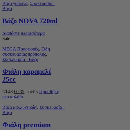
Βάζα γυάλινα
,
Συσκευασία -
Βάζα
Βάζο NOVA 720ml
Διαβάστε περισσότερα
Sale
MEGA Προσφορές
,
Είδη
συσκευασίας πρόπολης
,
Συσκευασία - Βάζα
Φιάλη καραμελέ
25cc
€
0.48
€
0.35
Προσθήκη
με ΦΠΑ
στο καλάθι
Βάζα καλλυντικών
,
Συσκευασία -
Βάζα
Φιάλη premium