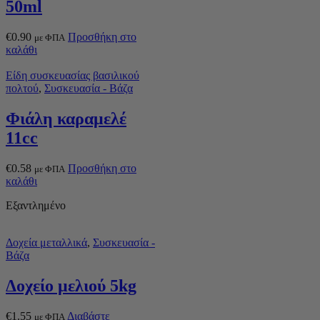
50ml
€
0.90
Προσθήκη στο
με ΦΠΑ
καλάθι
Είδη συσκευασίας βασιλικού
πολτού
,
Συσκευασία - Βάζα
Φιάλη καραμελέ
11cc
€
0.58
Προσθήκη στο
με ΦΠΑ
καλάθι
Εξαντλημένο
Δοχεία μεταλλικά
,
Συσκευασία -
Βάζα
Δοχείο μελιού 5kg
€
1.55
Διαβάστε
με ΦΠΑ