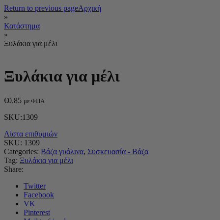
Return to previous page
Αρχική
»
Κατάστημα
»
Ξυλάκια για μέλι
Ξυλάκια για μέλι
€
0.85
με ΦΠΑ
SKU:1309
Λίστα επιθυμιών
SKU:
1309
Categories:
Βάζα γυάλινα
,
Συσκευασία - Βάζα
Tag:
Ξυλάκια για μέλι
Share:
Twitter
Facebook
VK
Pinterest