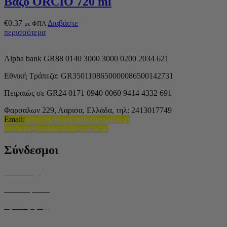
Βάζο ORCIO 720 ml
€
0.37
Διαβάστε
με ΦΠΑ
περισσότερα
Alpha bank GR88 0140 3000 3000 0200 2034 621
Εθνική Τράπεζα: GR3501108650000086500142731
Πειραιώς σε GR24 0171 0940 0060 9414 4332 691
Φαρσαλων 229, Λαρισα, Ελλάδα,
τηλ: 2413017749
Email
:
info@melissokomikithessalias.gr
www.melissokomikithessalias.gr
Σύνδεσμοι
Home Page
Ποιοί είμαστε
Όροι Χρήσης
Τρόποι Αποστολής