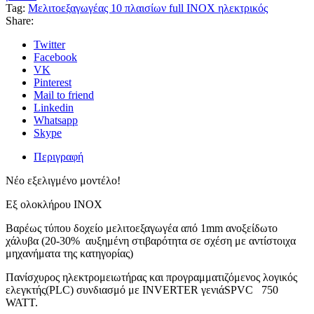
Tag:
Μελιτοεξαγωγέας 10 πλαισίων full INOX ηλεκτρικός
Share:
Twitter
Facebook
VK
Pinterest
Mail to friend
Linkedin
Whatsapp
Skype
Περιγραφή
Νέο εξελιγμένο μοντέλο!
Εξ ολοκλήρου ΙΝΟΧ
Βαρέως τύπου δοχείο μελιτοεξαγωγέα από 1mm ανοξείδωτο
χάλυβα (20-30% αυξημένη στιβαρότητα σε σχέση με αντίστοιχα
μηχανήματα της κατηγορίας)
Πανίσχυρος ηλεκτρομειωτήρας και προγραμματιζόμενος λογικός
ελεγκτής(PLC) συνδιασμό με INVERTER γενιάSPVC 750
WATT.