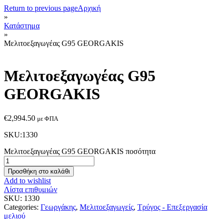
Return to previous page
Αρχική
»
Κατάστημα
»
Μελιτοεξαγωγέας G95 GEORGAKIS
Μελιτοεξαγωγέας G95
GEORGAKIS
€
2,994.50
με ΦΠΑ
SKU:1330
Μελιτοεξαγωγέας G95 GEORGAKIS ποσότητα
Προσθήκη στο καλάθι
Add to wishlist
Λίστα επιθυμιών
SKU:
1330
Categories:
Γεωργάκης
,
Μελιτοεξαγωγείς
,
Τρύγος - Επεξεργασία
μελιού