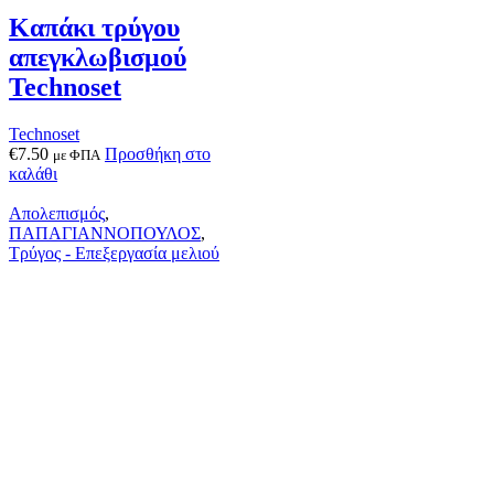
Καπάκι τρύγου
απεγκλωβισμού
Technoset
Technoset
€
7.50
Προσθήκη στο
με ΦΠΑ
καλάθι
Απολεπισμός
,
ΠΑΠΑΓΙΑΝΝΟΠΟΥΛΟΣ
,
Τρύγος - Επεξεργασία μελιού
Μαχαίρι
απολεπισμού ατμού
ανοξείδωτο
ΠΑΠΑΓΙΑΝΝΟΠΟΥΛΟΣ
Παπαγιαννόπουλος
Διαβάστε περισσότερα