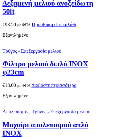
Δεξαμενή μελιού ανοξείδωτη
50lt
€
93.50
Προσθήκη στο καλάθι
με ΦΠΑ
Εξαντλημένο
Τρύγος - Επεξεργασία μελιού
Φίλτρο μελιού διπλό ΙΝΟΧ
φ23cm
€
18.00
Διαβάστε περισσότερα
με ΦΠΑ
Εξαντλημένο
Απολεπισμός
,
Τρύγος - Επεξεργασία μελιού
Μαχαίρι απολεπισμού απλό
INOX