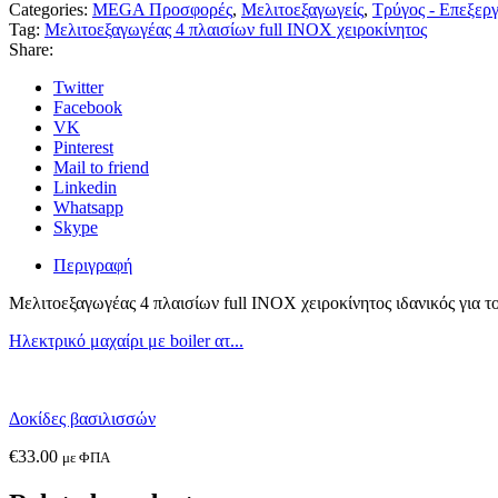
Categories:
MEGA Προσφορές
,
Μελιτοεξαγωγείς
,
Τρύγος - Επεξερ
Tag:
Μελιτοεξαγωγέας 4 πλαισίων full INOX χειροκίνητος
Share:
Twitter
Facebook
VK
Pinterest
Mail to friend
Linkedin
Whatsapp
Skype
Περιγραφή
Μελιτοεξαγωγέας 4 πλαισίων full INOX χειροκίνητος ιδανικός για τ
Ηλεκτρικό μαχαίρι με boiler ατ...
Δοκίδες βασιλισσών
€
33.00
με ΦΠΑ