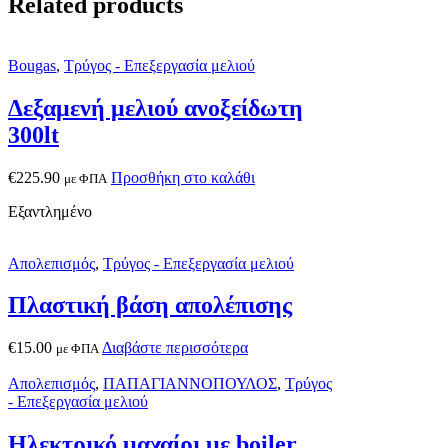
Related products
Bougas
,
Τρύγος - Επεξεργασία μελιού
Δεξαμενή μελιού ανοξείδωτη
300lt
€
225.90
Προσθήκη στο καλάθι
με ΦΠΑ
Εξαντλημένο
Απολεπισμός
,
Τρύγος - Επεξεργασία μελιού
Πλαστική βάση απολέπισης
€
15.00
Διαβάστε περισσότερα
με ΦΠΑ
Απολεπισμός
,
ΠΑΠΑΓΙΑΝΝΟΠΟΥΛΟΣ
,
Τρύγος
- Επεξεργασία μελιού
Ηλεκτρικό μαχαίρι με boiler