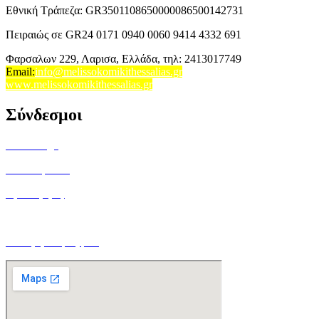
Εθνική Τράπεζα: GR3501108650000086500142731
Πειραιώς σε GR24 0171 0940 0060 9414 4332 691
Φαρσαλων 229, Λαρισα, Ελλάδα,
τηλ: 2413017749
Email
:
info@melissokomikithessalias.gr
www.melissokomikithessalias.gr
Σύνδεσμοι
Home Page
Ποιοί είμαστε
Όροι Χρήσης
Τρόποι Αποστολής
Ο Λογαριασμός μου