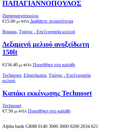
ΠΑΠΑΓΙΑΝΝΟΠΟΥΛΟΣ
Παπαγιαννόπουλος
€
15.00
Διαβάστε περισσότερα
με ΦΠΑ
Bougas
,
Τρύγος - Επεξεργασία μελιού
Δεξαμενή μελιού ανοξείδωτη
150lt
€
156.40
Προσθήκη στο καλάθι
με ΦΠΑ
Technoset
,
Εξαρτήματα
,
Τρύγος - Επεξεργασία
μελιού
Καπάκι εκκένωσης Technoset
Technoset
€
7.50
Προσθήκη στο καλάθι
με ΦΠΑ
Alpha bank GR88 0140 3000 3000 0200 2034 621