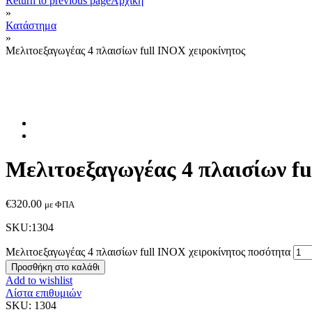
Return to previous page
Αρχική
»
Κατάστημα
»
Μελιτοεξαγωγέας 4 πλαισίων full INOX χειροκίνητος
Μελιτοεξαγωγέας 4 πλαισίων fu
€
320.00
με ΦΠΑ
SKU:1304
Μελιτοεξαγωγέας 4 πλαισίων full INOX χειροκίνητος ποσότητα
Προσθήκη στο καλάθι
Add to wishlist
Λίστα επιθυμιών
SKU:
1304