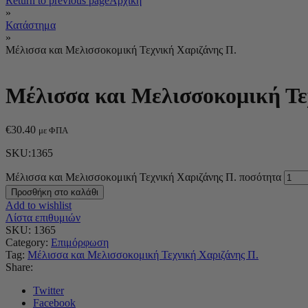
Return to previous page
Αρχική
»
Κατάστημα
»
Μέλισσα και Μελισσοκομική Τεχνική Χαριζάνης Π.
Μέλισσα και Μελισσοκομική Τε
€
30.40
με ΦΠΑ
SKU:1365
Μέλισσα και Μελισσοκομική Τεχνική Χαριζάνης Π. ποσότητα
Προσθήκη στο καλάθι
Add to wishlist
Λίστα επιθυμιών
SKU:
1365
Category:
Επιμόρφωση
Tag:
Μέλισσα και Μελισσοκομική Τεχνική Χαριζάνης Π.
Share:
Twitter
Facebook