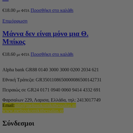
€
18.00
Προσθήκη στο καλάθι
με ΦΠΑ
Επιμόρφωση
Μάννα δεν είναι μόνο μια Θ.
Μπίκος
€
18.60
Προσθήκη στο καλάθι
με ΦΠΑ
Alpha bank GR88 0140 3000 3000 0200 2034 621
Εθνική Τράπεζα: GR3501108650000086500142731
Πειραιώς σε GR24 0171 0940 0060 9414 4332 691
Φαρσαλων 229, Λαρισα, Ελλάδα,
τηλ: 2413017749
Email
:
info@melissokomikithessalias.gr
www.melissokomikithessalias.gr
Σύνδεσμοι