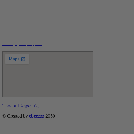
Home Page
Ποιοί είμαστε
Όροι Χρήσης
Τρόποι Αποστολής
Ο Λογαριασμός μου
Τρόποι Πληρωμής
© Created by
ebeezzz
2050