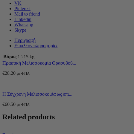
VK
Pinterest
Mail to friend
Linkedin
Whatsapp
Skype
Περιγραφή
Επιπλέον πληροφορίες
Βάρος
1.215 kg
Πρακτική Μελισσοκομία Θρασυβού...
€
28.20
με ΦΠΑ
Η Σύγχρονη Μελισσοκομία ως επι...
€
60.50
με ΦΠΑ
Related products