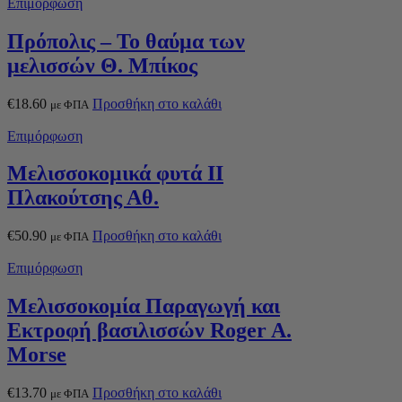
Επιμόρφωση
Πρόπολις – Το θαύμα των
μελισσών Θ. Μπίκος
€
18.60
Προσθήκη στο καλάθι
με ΦΠΑ
Επιμόρφωση
Μελισσοκομικά φυτά ΙΙ
Πλακούτσης Αθ.
€
50.90
Προσθήκη στο καλάθι
με ΦΠΑ
Επιμόρφωση
Μελισσοκομία Παραγωγή και
Εκτροφή βασιλισσών Roger A.
Morse
€
13.70
Προσθήκη στο καλάθι
με ΦΠΑ