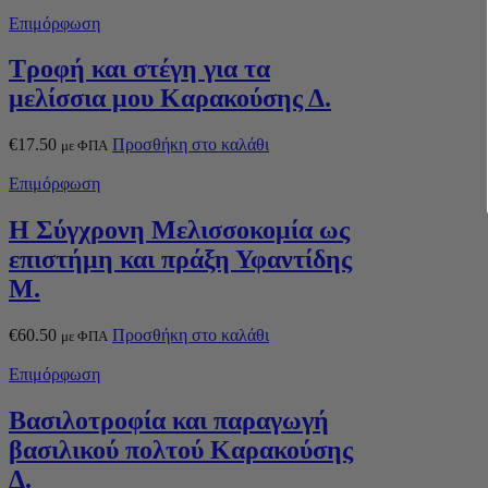
Επιμόρφωση
Τροφή και στέγη για τα
μελίσσια μου Καρακούσης Δ.
€
17.50
Προσθήκη στο καλάθι
με ΦΠΑ
Επιμόρφωση
Η Σύγχρονη Μελισσοκομία ως
επιστήμη και πράξη Υφαντίδης
Μ.
€
60.50
Προσθήκη στο καλάθι
με ΦΠΑ
Επιμόρφωση
Βασιλοτροφία και παραγωγή
βασιλικού πολτού Καρακούσης
Δ.