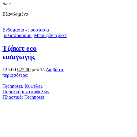
Sale
Εξαντλημένο
Ενδυμασία - προστασία
μελισσοκόμου
,
Μπουφάν τζάκετ
Τζάκετ eco
εισαγωγής
€
25.00
€
22.00
Διαβάστε
με ΦΠΑ
περισσότερα
Technoset
,
Κυψέλες
,
Παρελκόμενα κυψελών
,
Πλαστικές Technoset
Διάφραγμα απλό
Technosetbee
Technoset
€
1.70
Προσθήκη στο
με ΦΠΑ