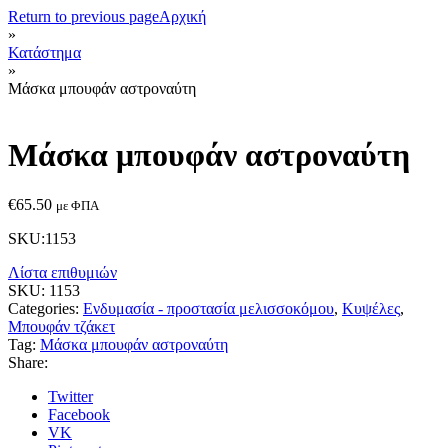
Return to previous page
Αρχική
»
Κατάστημα
»
Μάσκα μπουφάν αστροναύτη
Μάσκα μπουφάν αστροναύτη
€
65.50
με ΦΠΑ
SKU:1153
Λίστα επιθυμιών
SKU:
1153
Categories:
Ενδυμασία - προστασία μελισσοκόμου
,
Κυψέλες
,
Μπουφάν τζάκετ
Tag:
Μάσκα μπουφάν αστροναύτη
Share:
Twitter
Facebook
VK