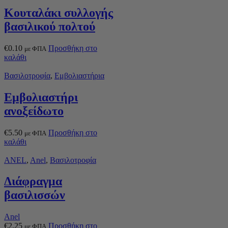
Κουταλάκι συλλογής
βασιλικού πολτού
€
0.10
Προσθήκη στο
με ΦΠΑ
καλάθι
Βασιλοτροφία
,
Εμβολιαστήρια
Εμβολιαστήρι
ανοξείδωτο
€
5.50
Προσθήκη στο
με ΦΠΑ
καλάθι
ANEL
,
Anel
,
Βασιλοτροφία
Διάφραγμα
βασιλισσών
Anel
€
2.25
Προσθήκη στο
με ΦΠΑ