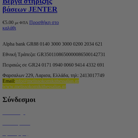
Βέργα στήριξης
βάσεων JENTER
€
5.00
Προσθήκη στο
με ΦΠΑ
καλάθι
Alpha bank GR88 0140 3000 3000 0200 2034 621
Εθνική Τράπεζα: GR3501108650000086500142731
Πειραιώς σε GR24 0171 0940 0060 9414 4332 691
Φαρσαλων 229, Λαρισα, Ελλάδα,
τηλ: 2413017749
Email
:
info@melissokomikithessalias.gr
www.melissokomikithessalias.gr
Σύνδεσμοι
Home Page
Ποιοί είμαστε
Όροι Χρήσης