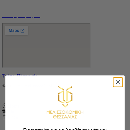
Τρόποι Αποστολής
Ο Λογαριασμός μου
Τρόποι Πληρωμής
© Created by
ebeezzz
2050
Home
Shop
0
Cart
Εγγραφείτε για να λαμβάνετε νέα και