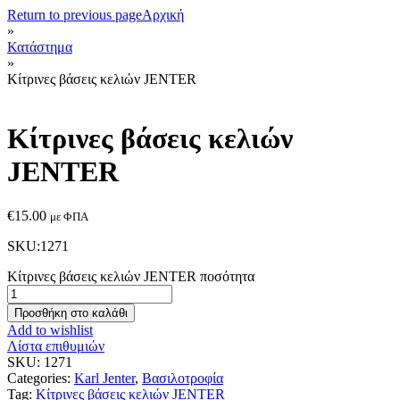
Return to previous page
Αρχική
»
Κατάστημα
»
Κίτρινες βάσεις κελιών JENTER
Κίτρινες βάσεις κελιών
JENTER
€
15.00
με ΦΠΑ
SKU:1271
Κίτρινες βάσεις κελιών JENTER ποσότητα
Προσθήκη στο καλάθι
Add to wishlist
Λίστα επιθυμιών
SKU:
1271
Categories:
Karl Jenter
,
Βασιλοτροφία
Tag:
Κίτρινες βάσεις κελιών JENTER