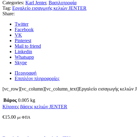
Categories:
Karl Jenter
,
Βασιλοτροφία
Tag:
Εργαλείο εισαγωγής κελιών JENTER
Share:
Twitter
Facebook
VK
Pinterest
Mail to friend
Linkedin
Whatsapp
Skype
Περιγραφή
Επιπλέον πληροφορίες
[vc_row][vc_column][vc_column_text]Εργαλείο εισαγωγής κελιών 
Βάρος
0.005 kg
Κίτρινες βάσεις κελιών JENTER
€
15.00
με ΦΠΑ