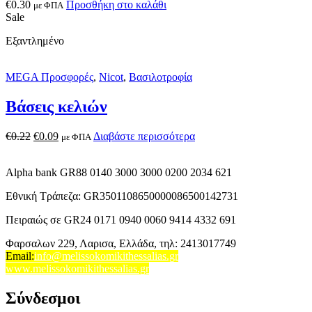
€
0.30
Προσθήκη στο καλάθι
με ΦΠΑ
Sale
Εξαντλημένο
MEGA Προσφορές
,
Nicot
,
Βασιλοτροφία
Βάσεις κελιών
€
0.22
€
0.09
Διαβάστε περισσότερα
με ΦΠΑ
Alpha bank GR88 0140 3000 3000 0200 2034 621
Εθνική Τράπεζα: GR3501108650000086500142731
Πειραιώς σε GR24 0171 0940 0060 9414 4332 691
Φαρσαλων 229, Λαρισα, Ελλάδα,
τηλ: 2413017749
Email
:
info@melissokomikithessalias.gr
www.melissokomikithessalias.gr
Σύνδεσμοι