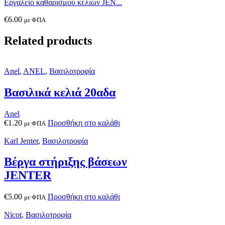
Εργαλείο καθαρισμού κελιών JEN...
€
6.00
με ΦΠΑ
Related products
Anel
,
ANEL
,
Βασιλοτροφία
Βασιλικά κελιά 20αδα
Anel
€
1.20
Προσθήκη στο καλάθι
με ΦΠΑ
Karl Jenter
,
Βασιλοτροφία
Βέργα στήριξης βάσεων
JENTER
€
5.00
Προσθήκη στο καλάθι
με ΦΠΑ
Nicot
,
Βασιλοτροφία