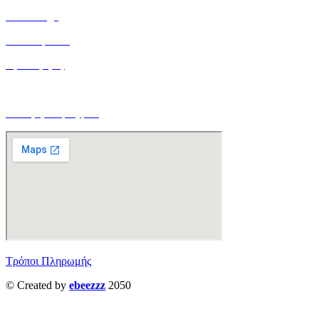
Home Page
Ποιοί είμαστε
Όροι Χρήσης
Τρόποι Αποστολής
Ο Λογαριασμός μου
Τρόποι Πληρωμής
© Created by
ebeezzz
2050