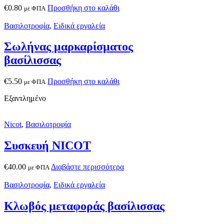
€
0.80
Προσθήκη στο καλάθι
με ΦΠΑ
Βασιλοτροφία
,
Ειδικά εργαλεία
Σωλήνας μαρκαρίσματος
βασίλισσας
€
5.50
Προσθήκη στο καλάθι
με ΦΠΑ
Εξαντλημένο
Nicot
,
Βασιλοτροφία
Συσκευή NICOT
€
40.00
Διαβάστε περισσότερα
με ΦΠΑ
Βασιλοτροφία
,
Ειδικά εργαλεία
Κλωβός μεταφοράς βασίλισσας