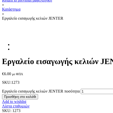
Return to previous page
Αρχική
»
Κατάστημα
»
Εργαλείο εισαγωγής κελιών JENTER
Εργαλείο εισαγωγής κελιών J
€
6.00
με ΦΠΑ
SKU:1273
Εργαλείο εισαγωγής κελιών JENTER ποσότητα
Προσθήκη στο καλάθι
Add to wishlist
Λίστα επιθυμιών
SKU:
1273