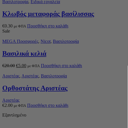
Βασιλοτροφία
,
Ειδικά εργαλεία
Κλωβός μεταφοράς βασίλισσας
€
0.30
Προσθήκη στο καλάθι
με ΦΠΑ
Sale
MEGA Προσφορές
,
Nicot
,
Βασιλοτροφία
Βασιλικά κελιά
€
20.00
€
5.00
Προσθήκη στο καλάθι
με ΦΠΑ
Αριστέας
,
Αριστέας
,
Βασιλοτροφία
Ορθοστάτης Αριστέας
Αριστέας
€
2.00
Προσθήκη στο καλάθι
με ΦΠΑ
Εξαντλημένο