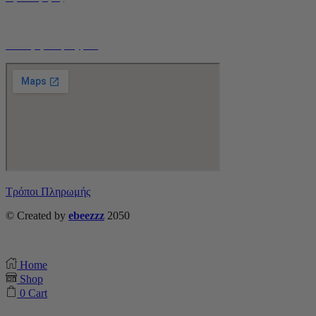
Τρόποι Αποστολής
Ο Λογαριασμός μου
Τρόποι Πληρωμής
© Created by
ebeezzz
2050
Home
Shop
0
Cart