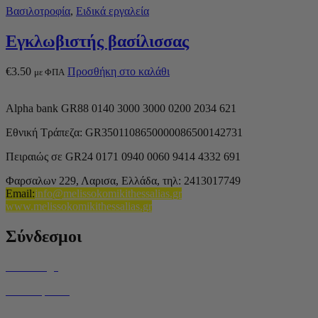
Βασιλοτροφία
,
Ειδικά εργαλεία
Εγκλωβιστής βασίλισσας
€
3.50
Προσθήκη στο καλάθι
με ΦΠΑ
Alpha bank GR88 0140 3000 3000 0200 2034 621
Εθνική Τράπεζα: GR3501108650000086500142731
Πειραιώς σε GR24 0171 0940 0060 9414 4332 691
Φαρσαλων 229, Λαρισα, Ελλάδα,
τηλ: 2413017749
Email
:
info@melissokomikithessalias.gr
www.melissokomikithessalias.gr
Σύνδεσμοι
Home Page
Ποιοί είμαστε
Όροι Χρήσης