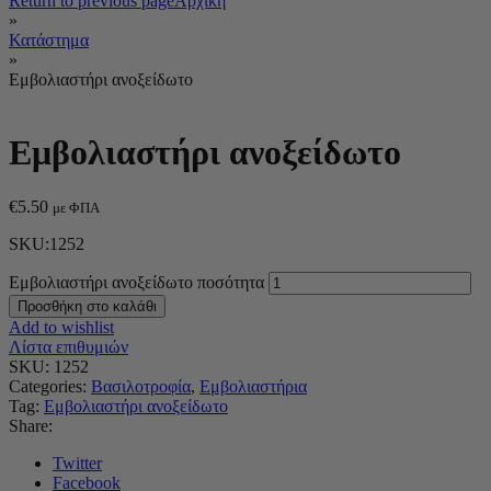
Return to previous page
Αρχική
»
Κατάστημα
»
Εμβολιαστήρι ανοξείδωτο
Εμβολιαστήρι ανοξείδωτο
€
5.50
με ΦΠΑ
SKU:1252
Εμβολιαστήρι ανοξείδωτο ποσότητα
Προσθήκη στο καλάθι
Add to wishlist
Λίστα επιθυμιών
SKU:
1252
Categories:
Βασιλοτροφία
,
Εμβολιαστήρια
Tag:
Εμβολιαστήρι ανοξείδωτο
Share:
Twitter
Facebook