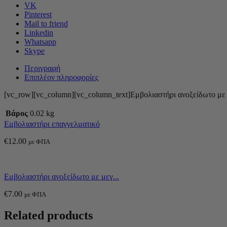
VK
Pinterest
Mail to friend
Linkedin
Whatsapp
Skype
Περιγραφή
Επιπλέον πληροφορίες
[vc_row][vc_column][vc_column_text]Εμβολιαστήρι ανοξείδωτο με 
Βάρος
0.02 kg
Εμβολιαστήρι επαγγελματικό
€
12.00
με ΦΠΑ
Εμβολιαστήρι ανοξείδωτο με μεγ...
€
7.00
με ΦΠΑ
Related products