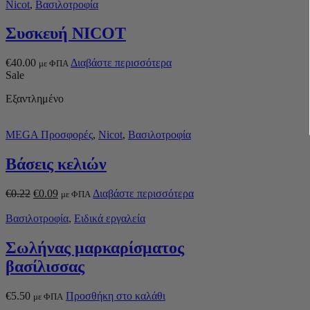
Nicot
,
Βασιλοτροφία
Συσκευή NICOT
€
40.00
Διαβάστε περισσότερα
με ΦΠΑ
Sale
Εξαντλημένο
MEGA Προσφορές
,
Nicot
,
Βασιλοτροφία
Βάσεις κελιών
€
0.22
€
0.09
Διαβάστε περισσότερα
με ΦΠΑ
Βασιλοτροφία
,
Ειδικά εργαλεία
Σωλήνας μαρκαρίσματος
βασίλισσας
€
5.50
Προσθήκη στο καλάθι
με ΦΠΑ