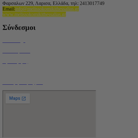
Φαρσαλων 229, Λαρισα, Ελλάδα,
τηλ: 2413017749
Email
:
info@melissokomikithessalias.gr
www.melissokomikithessalias.gr
Σύνδεσμοι
Home Page
Ποιοί είμαστε
Όροι Χρήσης
Τρόποι Αποστολής
Ο Λογαριασμός μου