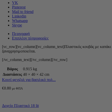
VK
Pinterest
Mail to friend
Linkedin
Whatsapp
Skype
Περιγραφή
Επιπλέον πληροφορίες
[vc_row][vc_column][vc_column_text]Πλαστικός κουβάς με καπάκι 
ξαναχρησιμοποιείται.
[/vc_column_text][/vc_column][/vc_row]
Βάρος
0.915 kg
Διαστάσεις
40 × 40 × 42 cm
Κουτί φενιζολ για βασιλικό πολ...
€
0.80
με ΦΠΑ
Δοχείο Πλαστικό 18 lit