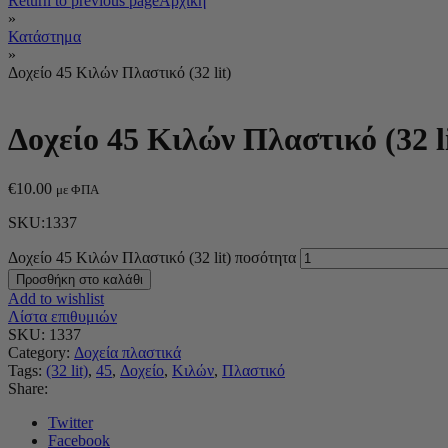
Return to previous page
Αρχική
»
Κατάστημα
»
Δοχείο 45 Κιλών Πλαστικό (32 lit)
Δοχείο 45 Κιλών Πλαστικό (32 li
€
10.00
με ΦΠΑ
SKU:1337
Δοχείο 45 Κιλών Πλαστικό (32 lit) ποσότητα
Προσθήκη στο καλάθι
Add to wishlist
Λίστα επιθυμιών
SKU:
1337
Category:
Δοχεία πλαστικά
Tags:
(32 lit)
,
45
,
Δοχείο
,
Κιλών
,
Πλαστικό
Share:
Twitter
Facebook