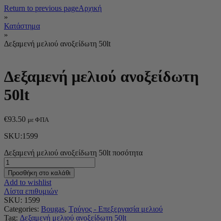
Return to previous page
Αρχική
»
Κατάστημα
»
Δεξαμενή μελιού ανοξείδωτη 50lt
Δεξαμενή μελιού ανοξείδωτη
50lt
€
93.50
με ΦΠΑ
SKU:1599
Δεξαμενή μελιού ανοξείδωτη 50lt ποσότητα
Προσθήκη στο καλάθι
Add to wishlist
Λίστα επιθυμιών
SKU:
1599
Categories:
Bougas
,
Τρύγος - Επεξεργασία μελιού
Tag:
Δεξαμενή μελιού ανοξείδωτη 50lt