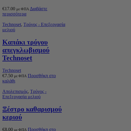
€
17.00
Διαβάστε
με ΦΠΑ
περισσότερα
Technoset
,
Τρύγος - Επεξεργασία
μελιού
Καπάκι τρύγου
απεγκλωβισμού
Technoset
Technoset
€
7.50
Προσθήκη στο
με ΦΠΑ
καλάθι
Απολεπισμός
,
Τρύγος -
Επεξεργασία μελιού
Ξέστρο καθαρισμού
κεριού
€
8.00
Προσθήκη στο
με ΦΠΑ