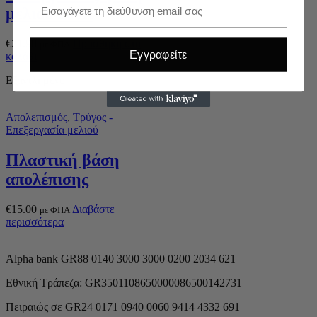
Email
μελιού 200lt
€
21.90
Προσθήκη στο
με ΦΠΑ
Εγγραφείτε
καλάθι
Εξαντλημένο
Απολεπισμός
,
Τρύγος -
Επεξεργασία μελιού
Πλαστική βάση
απολέπισης
€
15.00
Διαβάστε
με ΦΠΑ
περισσότερα
Alpha bank GR88 0140 3000 3000 0200 2034 621
Εθνική Τράπεζα: GR3501108650000086500142731
Πειραιώς σε GR24 0171 0940 0060 9414 4332 691