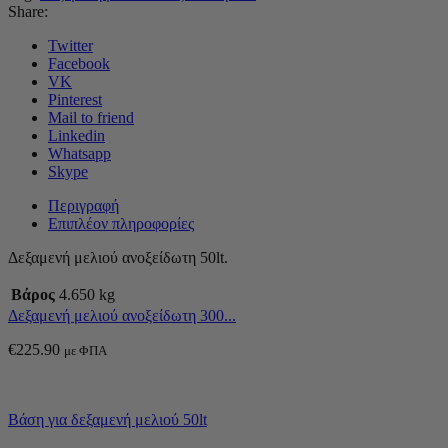
Share:
Twitter
Facebook
VK
Pinterest
Mail to friend
Linkedin
Whatsapp
Skype
Περιγραφή
Επιπλέον πληροφορίες
Δεξαμενή μελιού ανοξείδωτη 50lt.
Βάρος
4.650 kg
Δεξαμενή μελιού ανοξείδωτη 300...
€
225.90
με ΦΠΑ
Βάση για δεξαμενή μελιού 50lt