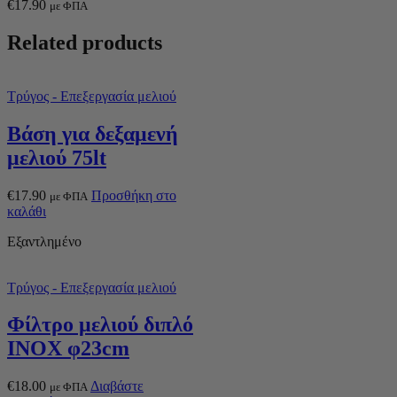
€
17.90
με ΦΠΑ
Related products
Τρύγος - Επεξεργασία μελιού
Βάση για δεξαμενή
μελιού 75lt
€
17.90
Προσθήκη στο
με ΦΠΑ
καλάθι
Εξαντλημένο
Τρύγος - Επεξεργασία μελιού
Φίλτρο μελιού διπλό
ΙΝΟΧ φ23cm
€
18.00
Διαβάστε
με ΦΠΑ