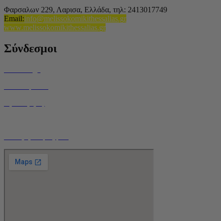
Φαρσαλων 229, Λαρισα, Ελλάδα,
τηλ: 2413017749
Email
:
info@melissokomikithessalias.gr
www.melissokomikithessalias.gr
Σύνδεσμοι
Home Page
Ποιοί είμαστε
Όροι Χρήσης
Τρόποι Αποστολής
Ο Λογαριασμός μου