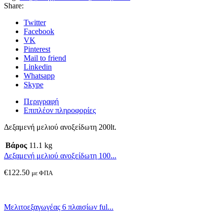
Share:
Twitter
Facebook
VK
Pinterest
Mail to friend
Linkedin
Whatsapp
Skype
Περιγραφή
Επιπλέον πληροφορίες
Δεξαμενή μελιού ανοξείδωτη 200lt.
Βάρος
11.1 kg
Δεξαμενή μελιού ανοξείδωτη 100...
€
122.50
με ΦΠΑ
Μελιτοεξαγωγέας 6 πλαισίων ful...