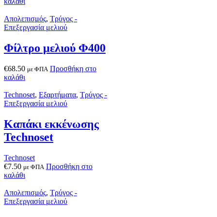
καλάθι
Απολεπισμός
,
Τρύγος -
Επεξεργασία μελιού
Φίλτρο μελιού Φ400
€
68.50
Προσθήκη στο
με ΦΠΑ
καλάθι
Technoset
,
Εξαρτήματα
,
Τρύγος -
Επεξεργασία μελιού
Καπάκι εκκένωσης
Technoset
Technoset
€
7.50
Προσθήκη στο
με ΦΠΑ
καλάθι
Απολεπισμός
,
Τρύγος -
Επεξεργασία μελιού