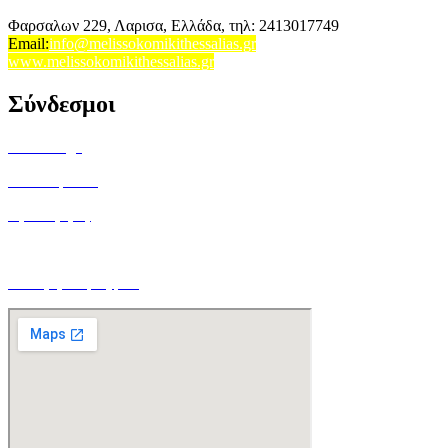
Φαρσαλων 229, Λαρισα, Ελλάδα,
τηλ: 2413017749
Email
:
info@melissokomikithessalias.gr
www.melissokomikithessalias.gr
Σύνδεσμοι
Home Page
Ποιοί είμαστε
Όροι Χρήσης
Τρόποι Αποστολής
Ο Λογαριασμός μου