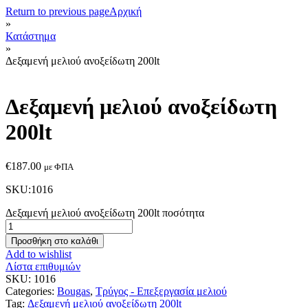
Return to previous page
Αρχική
»
Κατάστημα
»
Δεξαμενή μελιού ανοξείδωτη 200lt
Δεξαμενή μελιού ανοξείδωτη
200lt
€
187.00
με ΦΠΑ
SKU:1016
Δεξαμενή μελιού ανοξείδωτη 200lt ποσότητα
Προσθήκη στο καλάθι
Add to wishlist
Λίστα επιθυμιών
SKU:
1016
Categories:
Bougas
,
Τρύγος - Επεξεργασία μελιού
Tag:
Δεξαμενή μελιού ανοξείδωτη 200lt