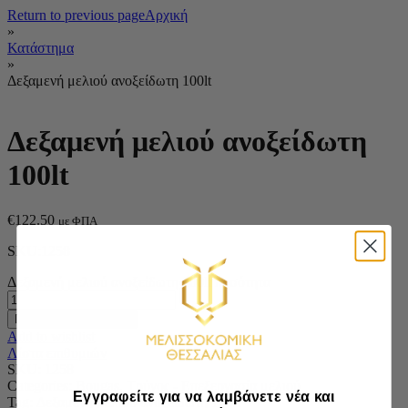
Return to previous page
Αρχική
»
Κατάστημα
»
Δεξαμενή μελιού ανοξείδωτη 100lt
Δεξαμενή μελιού ανοξείδωτη
100lt
€
122.50
με ΦΠΑ
SKU:1258
Δεξαμενή μελιού ανοξείδωτη 100lt ποσότητα
Προσθήκη στο καλάθι
Add to wishlist
Λίστα επιθυμιών
SKU:
1258
Categories:
Bougas
,
Τρύγος - Επεξεργασία μελιού
Εγγραφείτε για να λαμβάνετε νέα και
Tag:
Δεξαμενή μελιού ανοξείδωτη 100lt