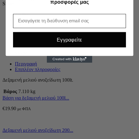
προσφορές μας
Share:
Twitter
Email
Facebook
VK
Pinterest
Mail to friend
Εγγραφείτε
Linkedin
Whatsapp
Skype
Περιγραφή
Επιπλέον πληροφορίες
Δεξαμενή μελιού ανοξείδωτη 100lt.
Βάρος
7.110 kg
Βάση για δεξαμενή μελιού 100l...
€
19.90
με ΦΠΑ
Δεξαμενή μελιού ανοξείδωτη 200...