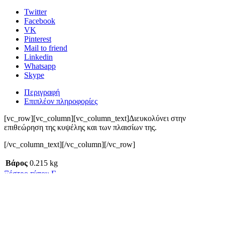
Εξαντλημένο
Εργαλεία
Μελισσοκόμου
,
Ξέστρα -
Δαγκάνες
πλαισίου