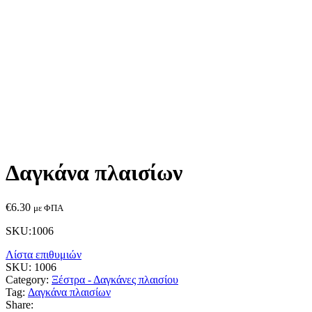
Mail to friend
Linkedin
Whatsapp
Skype
Περιγραφή
Επιπλέον πληροφορίες
[vc_row][vc_column][vc_column_text]Διευκολύνει στην
επιθεώρηση της κυψέλης και των πλαισίων της.
[/vc_column_text][/vc_column][/vc_row]
Βάρος
0.215 kg
Ξέστρο τύπου Γ
€
8.50
με ΦΠΑ
Ξέστρο SPECIAL
€
9.50
με ΦΠΑ
Related products