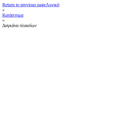
Return to previous page
Αρχική
»
Κατάστημα
»
Δαγκάνα πλαισίων
Δαγκάνα πλαισίων
€
6.30
με ΦΠΑ
SKU:1006
Λίστα επιθυμιών
SKU:
1006
Category:
Ξέστρα - Δαγκάνες πλαισίου
Tag:
Δαγκάνα πλαισίων
Share:
Twitter
Facebook
VK
Pinterest