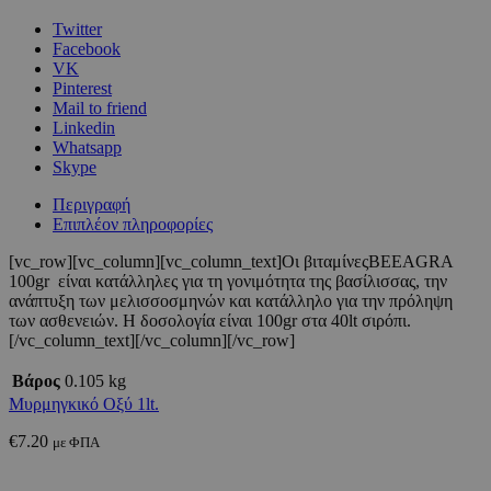
Twitter
Facebook
VK
Pinterest
Mail to friend
Linkedin
Whatsapp
Skype
Περιγραφή
Επιπλέον πληροφορίες
[vc_row][vc_column][vc_column_text]Οι βιταμίνεςBEEAGRA
100gr είναι κατάλληλες για τη γονιμότητα της βασίλισσας, την
ανάπτυξη των μελισσοσμηνών και κατάλληλο για την πρόληψη
των ασθενειών. Η δοσολογία είναι 100gr στα 40lt σιρόπι.
[/vc_column_text][/vc_column][/vc_row]
Βάρος
0.105 kg
Μυρμηγκικό Οξύ 1lt.
€
7.20
με ΦΠΑ