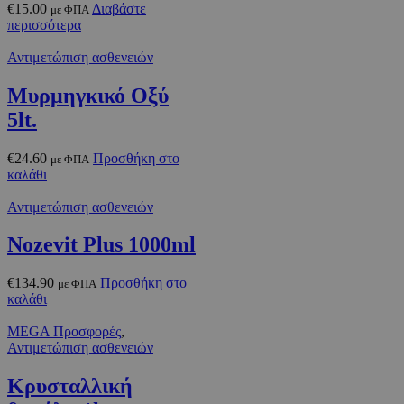
€
15.00
Διαβάστε
με ΦΠΑ
περισσότερα
Αντιμετώπιση ασθενειών
Μυρμηγκικό Οξύ
5lt.
€
24.60
Προσθήκη στο
με ΦΠΑ
καλάθι
Αντιμετώπιση ασθενειών
Nozevit Plus 1000ml
€
134.90
Προσθήκη στο
με ΦΠΑ
καλάθι
MEGA Προσφορές
,
Αντιμετώπιση ασθενειών
Κρυσταλλική