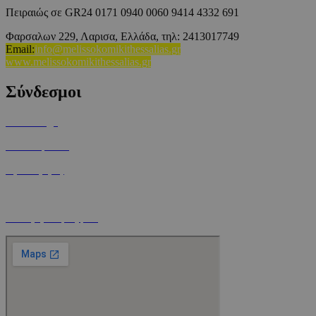
Πειραιώς σε GR24 0171 0940 0060 9414 4332 691
Φαρσαλων 229, Λαρισα, Ελλάδα,
τηλ: 2413017749
Email
:
info@melissokomikithessalias.gr
www.melissokomikithessalias.gr
Σύνδεσμοι
Home Page
Ποιοί είμαστε
Όροι Χρήσης
Τρόποι Αποστολής
Ο Λογαριασμός μου