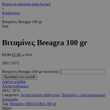
Return to previous page
Αρχική
»
Κατάστημα
»
Βιταμίνες Beeagra 100 gr
Sale
Βιταμίνες Beeagra 100 gr
€
2.50
€
2.00
με ΦΠΑ
SKU:1073
Βιταμίνες Beeagra 100 gr ποσότητα
Προσθήκη στο καλάθι
Add to wishlist
Λίστα επιθυμιών
SKU:
1073
Categories:
Αντιμετώπιση ασθενειών
,
Βιταμίνες - συμπληρώματα
διατροφής
Tag:
Βιταμίνες BEEAGRA 100 gr
Share: