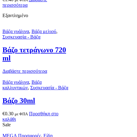
περισσότερα
Εξαντλημένο
Βάζα γυάλινα
,
Βάζα μελιού
,
Συσκευασία - Βάζα
Βάζο τετράγωνο 720
ml
Διαβάστε περισσότερα
Βάζα γυάλινα
,
Βάζα
καλλυντικών
,
Συσκευασία - Βάζα
Βάζο 30ml
€
0.30
Προσθήκη στο
με ΦΠΑ
καλάθι
Sale
MEGA Προσφορές
,
Είδη