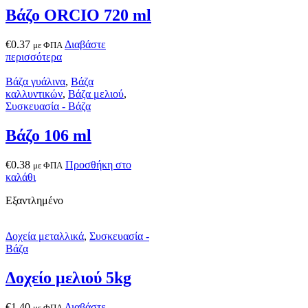
Βάζο ORCIO 720 ml
€
0.37
Διαβάστε
με ΦΠΑ
περισσότερα
Βάζα γυάλινα
,
Βάζα
καλλυντικών
,
Βάζα μελιού
,
Συσκευασία - Βάζα
Βάζο 106 ml
€
0.38
Προσθήκη στο
με ΦΠΑ
καλάθι
Εξαντλημένο
Δοχεία μεταλλικά
,
Συσκευασία -
Βάζα
Δοχείο μελιού 5kg
€
1.40
Διαβάστε
με ΦΠΑ