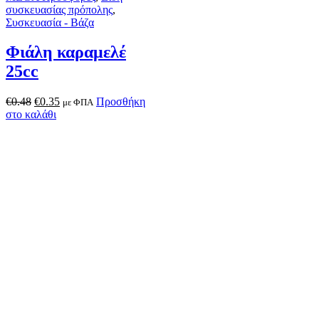
συσκευασίας πρόπολης
,
Συσκευασία - Βάζα
Φιάλη καραμελέ
25cc
€
0.48
€
0.35
Προσθήκη
με ΦΠΑ
στο καλάθι
Εξαντλημένο
Δοχεία μεταλλικά
,
Συσκευασία -
Βάζα
Δοχείο μελιού 2kg
€
0.91
Διαβάστε
με ΦΠΑ
περισσότερα
Βάζα γυάλινα
,
Βάζα μελιού
,
Συσκευασία - Βάζα