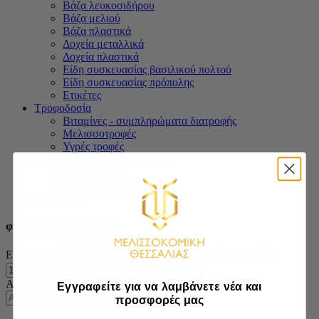
Βάζα λευκοσιδήρου
Βάζα μελιού
Βάζα πλαστικά
Δοχεία μεταλλικά
Δοχεία πλαστικά
Είδη συσκευασίας βασιλικού πολτού
Είδη συσκευασίας πρόπολης
Ετικέτες
Τροφοδοσία
Βιταμίνες - συμπληρώματα διατροφής
Μελισσοτροφές
Υγρές τροφές
Τρύγος - Επεξεργασία μελιού
Απολεπισμός
Μελιτοεξαγωγείς
Υπηρεσίες
φιλτράρισμα ανά τιμή
Ελάχιστη τιμή
Μέγιστη τιμή
Φιλτράρισμα
Αναζήτηση
Εγγραφείτε για να λαμβάνετε νέα και
Αναζήτηση
προσφορές μας