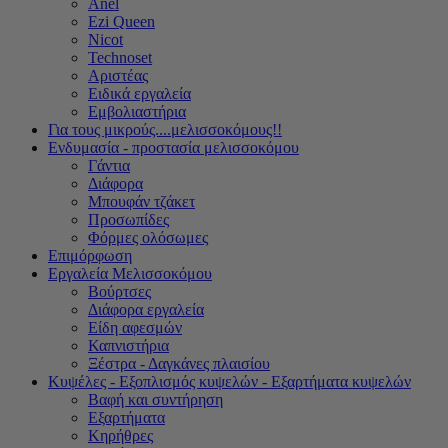
Anel
Ezi Queen
Nicot
Technoset
Αριστέας
Ειδικά εργαλεία
Εμβολιαστήρια
Για τους μικρούς....μελισσοκόμους!!
Ενδυμασία - προστασία μελισσοκόμου
Γάντια
Διάφορα
Μπουφάν τζάκετ
Προσωπίδες
Φόρμες ολόσωμες
Επιμόρφωση
Εργαλεία Μελισσοκόμου
Βούρτσες
Διάφορα εργαλεία
Είδη αφεσμών
Καπνιστήρια
Ξέστρα - Δαγκάνες πλαισίου
Κυψέλες - Εξοπλισμός κυψελών - Εξαρτήματα κυψελών
Βαφή και συντήρηση
Εξαρτήματα
Κηρήθρες