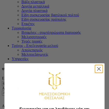
Βάζα πλαστικά
Δοχεία μεταλλικά
Δοχεία πλαστικά
Είδη συσκευασίας βασιλικού πολτού
Είδη συσκευασίας πρόπολης
Ετικέτες
Τροφοδοσία
Βιταμίνες - συμπληρώματα διατροφής
Μελισσοτροφές
Υγρές τροφές
Τρύγος - Επεξεργασία μελιού
Απολεπισμός
Μελιτοεξαγωγείς
Υπηρεσίες
φιλτράρισμα ανά τιμή
Ελάχιστη τιμή
Μέγιστη τιμή
Φιλτράρισμα
Αναζήτηση
Αναζήτηση
Alpha bank GR88 0140 3000 3000 0200 2034 621