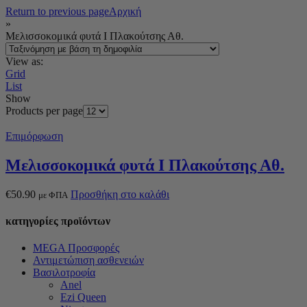
Return to previous page
Αρχική
»
Μελισσοκομικά φυτά Ι Πλακούτσης Αθ.
View as:
Grid
List
Show
Products per page
Επιμόρφωση
Μελισσοκομικά φυτά Ι Πλακούτσης Αθ.
€
50.90
Προσθήκη στο καλάθι
με ΦΠΑ
κατηγορίες προϊόντων
MEGA Προσφορές
Αντιμετώπιση ασθενειών
Βασιλοτροφία
Anel
Ezi Queen