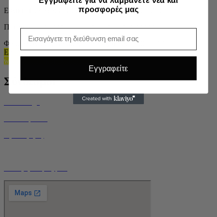
Εγγραφείτε για να λαμβάνετε νέα και
προσφορές μας
Εθνική Τράπεζα: GR3501108650000086500142731
Πειραιώς σε GR24 0171 0940 0060 9414 4332 691
Email
Φαρσαλων 229, Λαρισα, Ελλάδα,
τηλ: 2413017749
Email
:
info@melissokomikithessalias.gr
www.melissokomikithessalias.gr
Εγγραφείτε
Σύνδεσμοι
Home Page
Ποιοί είμαστε
Όροι Χρήσης
Τρόποι Αποστολής
Ο Λογαριασμός μου