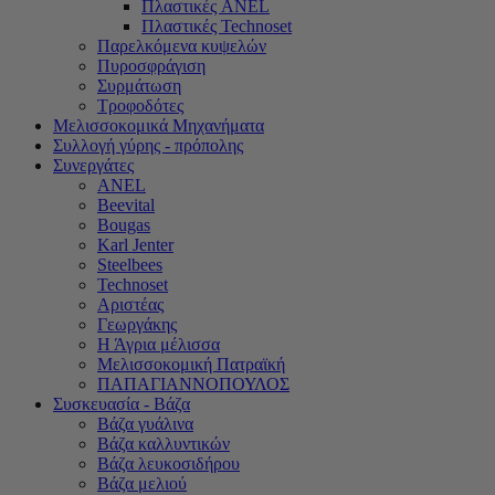
Πλαστικές ANEL
Πλαστικές Technoset
Παρελκόμενα κυψελών
Πυροσφράγιση
Συρμάτωση
Τροφοδότες
Μελισσοκομικά Μηχανήματα
Συλλογή γύρης - πρόπολης
Συνεργάτες
ANEL
Beevital
Bougas
Karl Jenter
Steelbees
Technoset
Αριστέας
Γεωργάκης
Η Άγρια μέλισσα
Μελισσοκομική Πατραϊκή
ΠΑΠΑΓΙΑΝΝΟΠΟΥΛΟΣ
Συσκευασία - Βάζα
Βάζα γυάλινα
Βάζα καλλυντικών
Βάζα λευκοσιδήρου
Βάζα μελιού