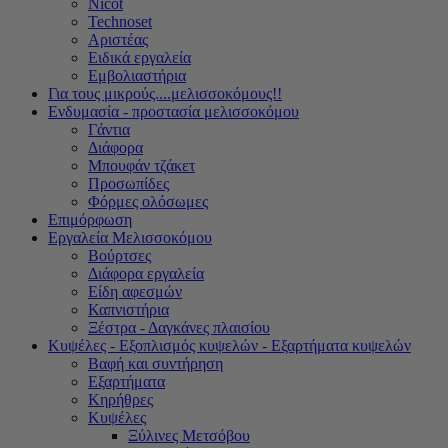
Nicot
Technoset
Αριστέας
Ειδικά εργαλεία
Εμβολιαστήρια
Για τους μικρούς....μελισσοκόμους!!
Ενδυμασία - προστασία μελισσοκόμου
Γάντια
Διάφορα
Μπουφάν τζάκετ
Προσωπίδες
Φόρμες ολόσωμες
Επιμόρφωση
Εργαλεία Μελισσοκόμου
Βούρτσες
Διάφορα εργαλεία
Είδη αφεσμών
Καπνιστήρια
Ξέστρα - Δαγκάνες πλαισίου
Κυψέλες - Εξοπλισμός κυψελών - Εξαρτήματα κυψελών
Βαφή και συντήρηση
Εξαρτήματα
Κηρήθρες
Κυψέλες
Ξύλινες Μετσόβου