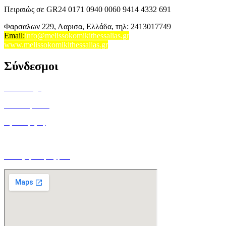
Πειραιώς σε GR24 0171 0940 0060 9414 4332 691
Φαρσαλων 229, Λαρισα, Ελλάδα,
τηλ: 2413017749
Email
:
info@melissokomikithessalias.gr
www.melissokomikithessalias.gr
Σύνδεσμοι
Home Page
Ποιοί είμαστε
Όροι Χρήσης
Τρόποι Αποστολής
Ο Λογαριασμός μου