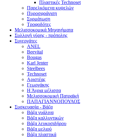
Πλαστικές Technoset
Παρελκόμενα κυψελών
Πυροσφράγιση
Συρμάτωση
Τροφοδότες
Μελισσοκομικά Μηχανήματα
Συλλογή γύρης - πρόπολης
Συνεργάτες
ANEL
Beevital
Bougas
Karl Jenter
Steelbees
Technoset
Αριστέας
Γεωργάκης
Η Άγρια μέλισσα
Μελισσοκομική Πατραϊκή
ΠΑΠΑΓΙΑΝΝΟΠΟΥΛΟΣ
Συσκευασία - Βάζα
Βάζα γυάλινα
Βάζα καλλυντικών
Βάζα λευκοσιδήρου
Βάζα μελιού
Βάζα πλαστικά