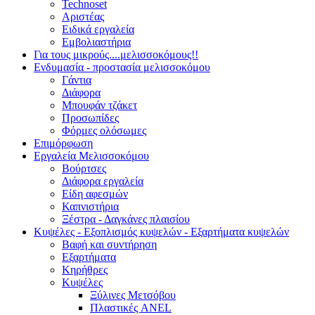
Technoset
Αριστέας
Ειδικά εργαλεία
Εμβολιαστήρια
Για τους μικρούς....μελισσοκόμους!!
Ενδυμασία - προστασία μελισσοκόμου
Γάντια
Διάφορα
Μπουφάν τζάκετ
Προσωπίδες
Φόρμες ολόσωμες
Επιμόρφωση
Εργαλεία Μελισσοκόμου
Βούρτσες
Διάφορα εργαλεία
Είδη αφεσμών
Καπνιστήρια
Ξέστρα - Δαγκάνες πλαισίου
Κυψέλες - Εξοπλισμός κυψελών - Εξαρτήματα κυψελών
Βαφή και συντήρηση
Εξαρτήματα
Κηρήθρες
Κυψέλες
Ξύλινες Μετσόβου
Πλαστικές ANEL