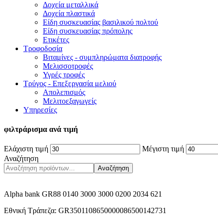
Δοχεία μεταλλικά
Δοχεία πλαστικά
Είδη συσκευασίας βασιλικού πολτού
Είδη συσκευασίας πρόπολης
Ετικέτες
Τροφοδοσία
Βιταμίνες - συμπληρώματα διατροφής
Μελισσοτροφές
Υγρές τροφές
Τρύγος - Επεξεργασία μελιού
Απολεπισμός
Μελιτοεξαγωγείς
Υπηρεσίες
φιλτράρισμα ανά τιμή
Ελάχιστη τιμή
Μέγιστη τιμή
Αναζήτηση
Αναζήτηση
Alpha bank GR88 0140 3000 3000 0200 2034 621
Εθνική Τράπεζα: GR3501108650000086500142731