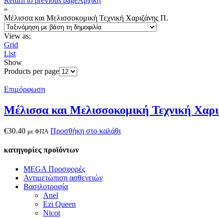
Return to previous page
Αρχική
»
Μέλισσα και Μελισσοκομική Τεχνική Χαριζάνης Π.
View as:
Grid
List
Show
Products per page
Επιμόρφωση
Μέλισσα και Μελισσοκομική Τεχνική Χαρι
€
30.40
Προσθήκη στο καλάθι
με ΦΠΑ
κατηγορίες προϊόντων
MEGA Προσφορές
Αντιμετώπιση ασθενειών
Βασιλοτροφία
Anel
Ezi Queen
Nicot