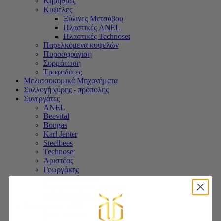
Κηρήθρες
Κυψέλες
Ξύλινες Μετσόβου
Πλαστικές ANEL
Πλαστικές Technoset
Παρελκόμενα κυψελών
Πυροσφράγιση
Συρμάτωση
Τροφοδότες
Μελισσοκομικά Μηχανήματα
Συλλογή γύρης - πρόπολης
Συνεργάτες
ANEL
Beevital
Bougas
Karl Jenter
Steelbees
Technoset
Αριστέας
Γεωργάκης
Η Άγρια μέλισσα
Μελισσοκομική Πατραϊκή
ΠΑΠΑΓΙΑΝΝΟΠΟΥΛΟΣ
Συσκευασία - Βάζα
Βάζα γυάλινα