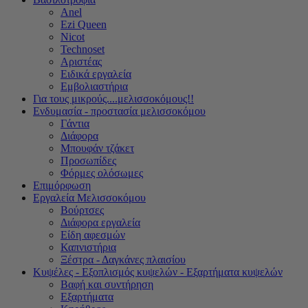
Anel
Ezi Queen
Nicot
Technoset
Αριστέας
Ειδικά εργαλεία
Εμβολιαστήρια
Για τους μικρούς....μελισσοκόμους!!
Ενδυμασία - προστασία μελισσοκόμου
Γάντια
Διάφορα
Μπουφάν τζάκετ
Προσωπίδες
Φόρμες ολόσωμες
Επιμόρφωση
Εργαλεία Μελισσοκόμου
Βούρτσες
Διάφορα εργαλεία
Είδη αφεσμών
Καπνιστήρια
Ξέστρα - Δαγκάνες πλαισίου
Κυψέλες - Εξοπλισμός κυψελών - Εξαρτήματα κυψελών
Βαφή και συντήρηση
Εξαρτήματα