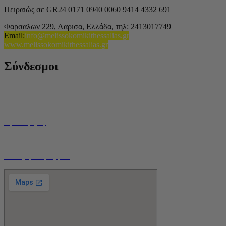
Πειραιώς σε GR24 0171 0940 0060 9414 4332 691
Φαρσαλων 229, Λαρισα, Ελλάδα,
τηλ: 2413017749
Email
:
info@melissokomikithessalias.gr
www.melissokomikithessalias.gr
Σύνδεσμοι
Home Page
Ποιοί είμαστε
Όροι Χρήσης
Τρόποι Αποστολής
Ο Λογαριασμός μου