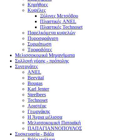
Κηρήθρες
Κυψέλες
Ξύλινες Μετσόβου
Πλαστικές ANEL
Πλαστικές Technoset
Παρελκόμενα κυψελών
Πυροσφράγιση
Συρμάτωση
Τροφοδότες
Μελισσοκομικά Μηχανήματα
Συλλογή γύρης - πρόπολης
Συνεργάτες
ANEL
Beevital
Bougas
Karl Jenter
Steelbees
Technoset
Αριστέας
Γεωργάκης
Η Άγρια μέλισσα
Μελισσοκομική Πατραϊκή
ΠΑΠΑΓΙΑΝΝΟΠΟΥΛΟΣ
Συσκευασία - Βάζα
Βάζα γυάλινα