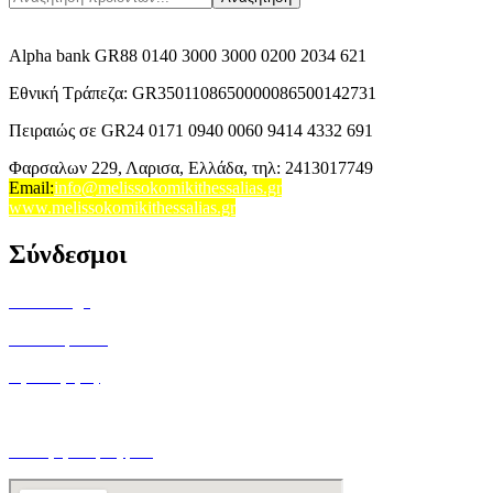
Alpha bank GR88 0140 3000 3000 0200 2034 621
Εθνική Τράπεζα: GR3501108650000086500142731
Πειραιώς σε GR24 0171 0940 0060 9414 4332 691
Φαρσαλων 229, Λαρισα, Ελλάδα,
τηλ: 2413017749
Email
:
info@melissokomikithessalias.gr
www.melissokomikithessalias.gr
Σύνδεσμοι
Home Page
Ποιοί είμαστε
Όροι Χρήσης
Τρόποι Αποστολής
Ο Λογαριασμός μου