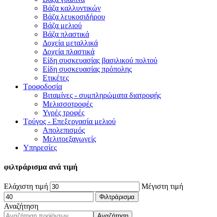
Βάζα καλλυντικών
Βάζα λευκοσιδήρου
Βάζα μελιού
Βάζα πλαστικά
Δοχεία μεταλλικά
Δοχεία πλαστικά
Είδη συσκευασίας βασιλικού πολτού
Είδη συσκευασίας πρόπολης
Ετικέτες
Τροφοδοσία
Βιταμίνες - συμπληρώματα διατροφής
Μελισσοτροφές
Υγρές τροφές
Τρύγος - Επεξεργασία μελιού
Απολεπισμός
Μελιτοεξαγωγείς
Υπηρεσίες
φιλτράρισμα ανά τιμή
Ελάχιστη τιμή
Μέγιστη τιμή
Φιλτράρισμα
Αναζήτηση
Αναζήτηση