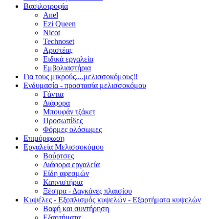
Βασιλοτροφία
Anel
Ezi Queen
Nicot
Technoset
Αριστέας
Ειδικά εργαλεία
Εμβολιαστήρια
Για τους μικρούς....μελισσοκόμους!!
Ενδυμασία - προστασία μελισσοκόμου
Γάντια
Διάφορα
Μπουφάν τζάκετ
Προσωπίδες
Φόρμες ολόσωμες
Επιμόρφωση
Εργαλεία Μελισσοκόμου
Βούρτσες
Διάφορα εργαλεία
Είδη αφεσμών
Καπνιστήρια
Ξέστρα - Δαγκάνες πλαισίου
Κυψέλες - Εξοπλισμός κυψελών - Εξαρτήματα κυψελών
Βαφή και συντήρηση
Εξαρτήματα