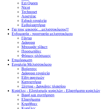
Ezi Queen
Nicot
Technoset
Αριστέας
Ειδικά εργαλεία
Εμβολιαστήρια
Για τους μικρούς....μελισσοκόμους!!
Ενδυμασία - προστασία μελισσοκόμου
Γάντια
Διάφορα
Μπουφάν τζάκετ
Προσωπίδες
Φόρμες ολόσωμες
Επιμόρφωση
Εργαλεία Μελισσοκόμου
Βούρτσες
Διάφορα εργαλεία
Είδη αφεσμών
Καπνιστήρια
Ξέστρα - Δαγκάνες πλαισίου
Κυψέλες - Εξοπλισμός κυψελών - Εξαρτήματα κυψελών
Βαφή και συντήρηση
Εξαρτήματα
Κηρήθρες
Κυψέλες