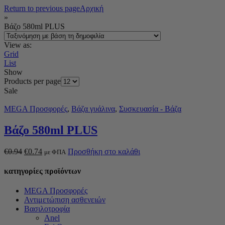
Return to previous page
Αρχική
»
Βάζο 580ml PLUS
View as:
Grid
List
Show
Products per page
Sale
MEGA Προσφορές
,
Βάζα γυάλινα
,
Συσκευασία - Βάζα
Βάζο 580ml PLUS
€
0.94
€
0.74
Προσθήκη στο καλάθι
με ΦΠΑ
κατηγορίες προϊόντων
MEGA Προσφορές
Αντιμετώπιση ασθενειών
Βασιλοτροφία
Anel