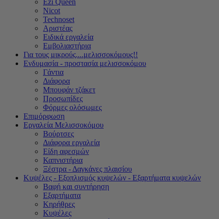
Ezi Queen
Nicot
Technoset
Αριστέας
Ειδικά εργαλεία
Εμβολιαστήρια
Για τους μικρούς....μελισσοκόμους!!
Ενδυμασία - προστασία μελισσοκόμου
Γάντια
Διάφορα
Μπουφάν τζάκετ
Προσωπίδες
Φόρμες ολόσωμες
Επιμόρφωση
Εργαλεία Μελισσοκόμου
Βούρτσες
Διάφορα εργαλεία
Είδη αφεσμών
Καπνιστήρια
Ξέστρα - Δαγκάνες πλαισίου
Κυψέλες - Εξοπλισμός κυψελών - Εξαρτήματα κυψελών
Βαφή και συντήρηση
Εξαρτήματα
Κηρήθρες
Κυψέλες