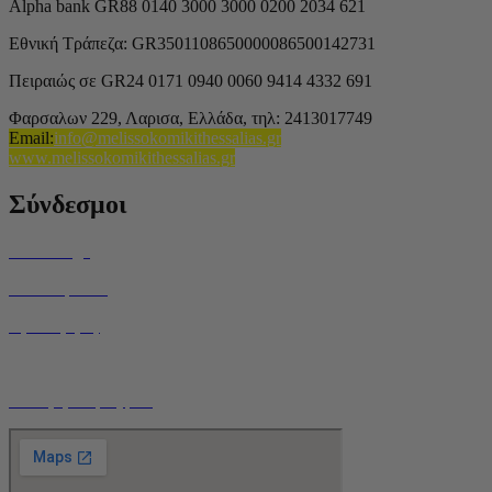
Alpha bank GR88 0140 3000 3000 0200 2034 621
Εθνική Τράπεζα: GR3501108650000086500142731
Πειραιώς σε GR24 0171 0940 0060 9414 4332 691
Φαρσαλων 229, Λαρισα, Ελλάδα,
τηλ: 2413017749
Email
:
info@melissokomikithessalias.gr
www.melissokomikithessalias.gr
Σύνδεσμοι
Home Page
Ποιοί είμαστε
Όροι Χρήσης
Τρόποι Αποστολής
Ο Λογαριασμός μου