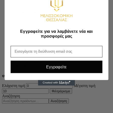
Βάζα μελιού
Βάζα πλαστικά
Δοχεία μεταλλικά
Δοχεία πλαστικά
Είδη συσκευασίας βασιλικού πολτού
Είδη συσκευασίας πρόπολης
Ετικέτες
Εγγραφείτε για να λαμβάνετε νέα και
Τροφοδοσία
προσφορές μας
Βιταμίνες - συμπληρώματα διατροφής
Μελισσοτροφές
Υγρές τροφές
Email
Τρύγος - Επεξεργασία μελιού
Απολεπισμός
Μελιτοεξαγωγείς
Υπηρεσίες
Εγγραφείτε
φιλτράρισμα ανά τιμή
Ελάχιστη τιμή
Μέγιστη τιμή
Φιλτράρισμα
Αναζήτηση
Αναζήτηση