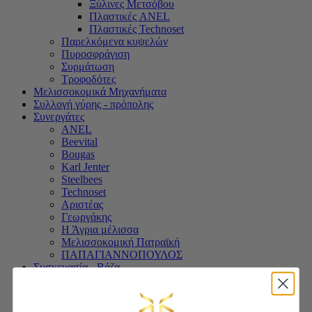
Ξύλινες Μετσόβου
Πλαστικές ANEL
Πλαστικές Technoset
Παρελκόμενα κυψελών
Πυροσφράγιση
Συρμάτωση
Τροφοδότες
Μελισσοκομικά Μηχανήματα
Συλλογή γύρης - πρόπολης
Συνεργάτες
ANEL
Beevital
Bougas
Karl Jenter
Steelbees
Technoset
Αριστέας
Γεωργάκης
Η Άγρια μέλισσα
Μελισσοκομική Πατραϊκή
ΠΑΠΑΓΙΑΝΝΟΠΟΥΛΟΣ
Συσκευασία - Βάζα
Βάζα γυάλινα
Βάζα καλλυντικών
Βάζα λευκοσιδήρου