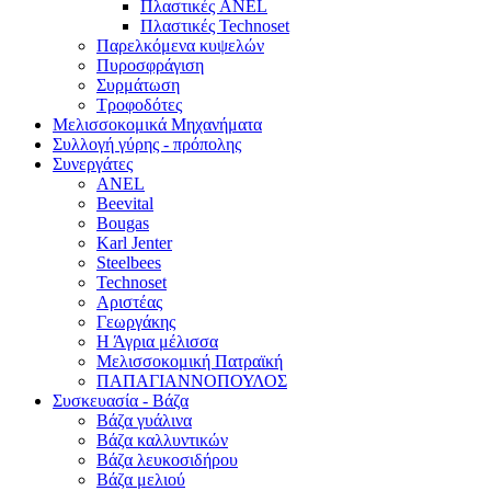
Πλαστικές ANEL
Πλαστικές Technoset
Παρελκόμενα κυψελών
Πυροσφράγιση
Συρμάτωση
Τροφοδότες
Μελισσοκομικά Μηχανήματα
Συλλογή γύρης - πρόπολης
Συνεργάτες
ANEL
Beevital
Bougas
Karl Jenter
Steelbees
Technoset
Αριστέας
Γεωργάκης
Η Άγρια μέλισσα
Μελισσοκομική Πατραϊκή
ΠΑΠΑΓΙΑΝΝΟΠΟΥΛΟΣ
Συσκευασία - Βάζα
Βάζα γυάλινα
Βάζα καλλυντικών
Βάζα λευκοσιδήρου
Βάζα μελιού