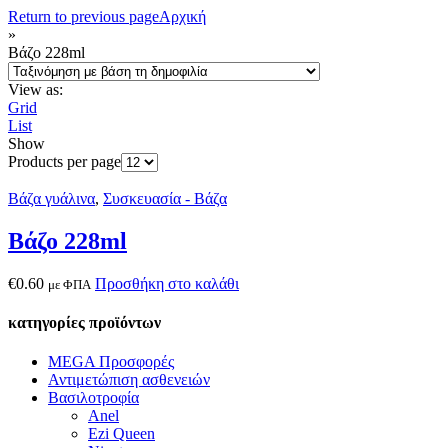
Return to previous page
Αρχική
»
Βάζο 228ml
View as:
Grid
List
Show
Products per page
Βάζα γυάλινα
,
Συσκευασία - Βάζα
Βάζο 228ml
€
0.60
Προσθήκη στο καλάθι
με ΦΠΑ
κατηγορίες προϊόντων
MEGA Προσφορές
Αντιμετώπιση ασθενειών
Βασιλοτροφία
Anel
Ezi Queen