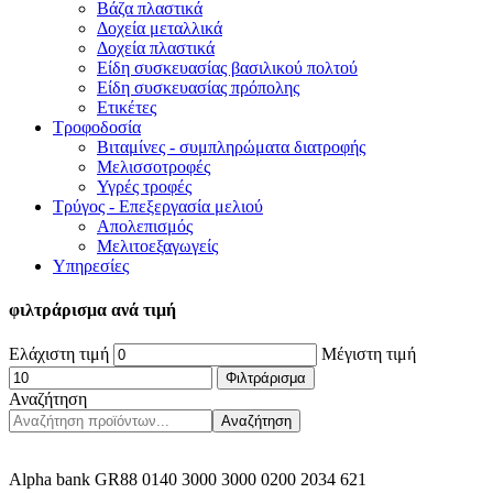
Βάζα πλαστικά
Δοχεία μεταλλικά
Δοχεία πλαστικά
Είδη συσκευασίας βασιλικού πολτού
Είδη συσκευασίας πρόπολης
Ετικέτες
Τροφοδοσία
Βιταμίνες - συμπληρώματα διατροφής
Μελισσοτροφές
Υγρές τροφές
Τρύγος - Επεξεργασία μελιού
Απολεπισμός
Μελιτοεξαγωγείς
Υπηρεσίες
φιλτράρισμα ανά τιμή
Ελάχιστη τιμή
Μέγιστη τιμή
Φιλτράρισμα
Αναζήτηση
Αναζήτηση
Alpha bank GR88 0140 3000 3000 0200 2034 621