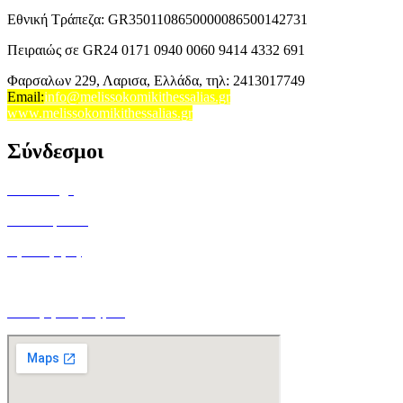
Εθνική Τράπεζα: GR3501108650000086500142731
Πειραιώς σε GR24 0171 0940 0060 9414 4332 691
Φαρσαλων 229, Λαρισα, Ελλάδα,
τηλ: 2413017749
Email
:
info@melissokomikithessalias.gr
www.melissokomikithessalias.gr
Σύνδεσμοι
Home Page
Ποιοί είμαστε
Όροι Χρήσης
Τρόποι Αποστολής
Ο Λογαριασμός μου