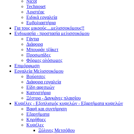
Nicot
Technoset
Αριστέας
Ειδικά εργαλεία
Εμβολιαστήρια
Για τους μικρούς....μελισσοκόμους!!
Ενδυμασία - προστασία μελισσοκόμου
Γάντια
Διάφορα
Μπουφάν τζάκετ
Προσωπίδες
Φόρμες ολόσωμες
Επιμόρφωση
Εργαλεία Μελισσοκόμου
Βούρτσες
Διάφορα εργαλεία
Είδη αφεσμών
Καπνιστήρια
Ξέστρα - Δαγκάνες πλαισίου
Κυψέλες - Εξοπλισμός κυψελών - Εξαρτήματα κυψελών
Βαφή και συντήρηση
Εξαρτήματα
Κηρήθρες
Κυψέλες
Ξύλινες Μετσόβου