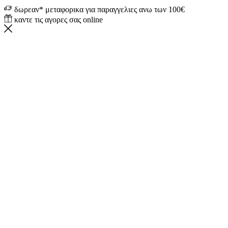
δωρεαν* μεταφορικα για παραγγελιες ανω των 100€
καντε τις αγορες σας online
Home
Κατάστημα
Τρόποι Πληρωμής
Τρόποι Αποστολής
‘Οροι Χρήσης
Ποιοί είμαστε
Καλάθι
Επικοινωνήστε μαζί μας
0
0
No products in the cart.
Return To Shop
Δωρεάν* αποστολή άνω των 100€
Facebook