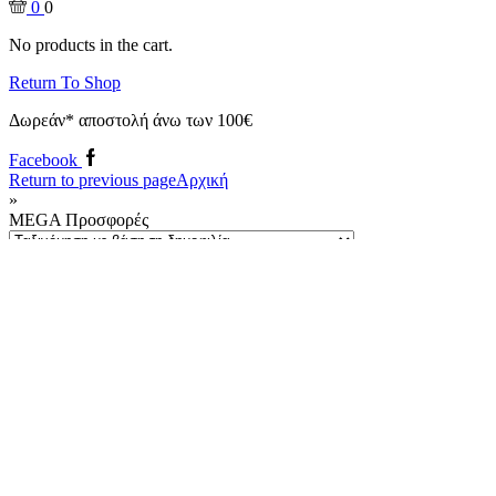
Διάφορα
Μπουφάν τζάκετ
Προσωπίδες
Φόρμες ολόσωμες
Επιμόρφωση
Εργαλεία Μελισσοκόμου
Βούρτσες
Διάφορα εργαλεία
Είδη αφεσμών
Καπνιστήρια
Ξέστρα - Δαγκάνες πλαισίου
Κυψέλες - Εξοπλισμός κυψελών - Εξαρτήματα κυψελών
Βαφή και συντήρηση
Εξαρτήματα
Κηρήθρες
Κυψέλες
Ξύλινες Μετσόβου
Πλαστικές ANEL
Πλαστικές Technoset
Παρελκόμενα κυψελών
Πυροσφράγιση
Συρμάτωση
Τροφοδότες
Μελισσοκομικά Μηχανήματα
Συλλογή γύρης - πρόπολης