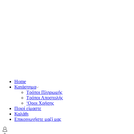
Excel
€
9.00
Προσθήκη στο καλάθι
με ΦΠΑ
1
2
…
4
next
κατηγορίες προϊόντων
MEGA Προσφορές
Αντιμετώπιση ασθενειών
Βασιλοτροφία
Anel
Ezi Queen
Nicot
Technoset
Αριστέας
Ειδικά εργαλεία
Εμβολιαστήρια
Για τους μικρούς....μελισσοκόμους!!
Ενδυμασία - προστασία μελισσοκόμου
Γάντια