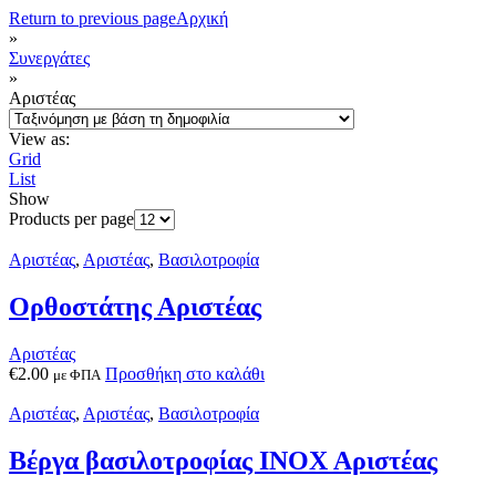
Return to previous page
Αρχική
»
Συνεργάτες
»
Αριστέας
View as:
Grid
List
Show
Products per page
Αριστέας
,
Αριστέας
,
Βασιλοτροφία
Ορθοστάτης Αριστέας
Αριστέας
€
2.00
Προσθήκη στο καλάθι
με ΦΠΑ
Αριστέας
,
Αριστέας
,
Βασιλοτροφία
Βέργα βασιλοτροφίας ΙΝΟΧ Αριστέας