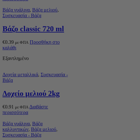
Βάζα γυάλινα
,
Βάζα μελιού
,
Συσκευασία - Βάζα
Βάζο classic 720 ml
€
0.39
Προσθήκη στο
με ΦΠΑ
καλάθι
Εξαντλημένο
Δοχεία μεταλλικά
,
Συσκευασία -
Βάζα
Δοχείο μελιού 2kg
€
0.91
Διαβάστε
με ΦΠΑ
περισσότερα
Βάζα γυάλινα
,
Βάζα
καλλυντικών
,
Βάζα μελιού
,
Συσκευασία - Βάζα