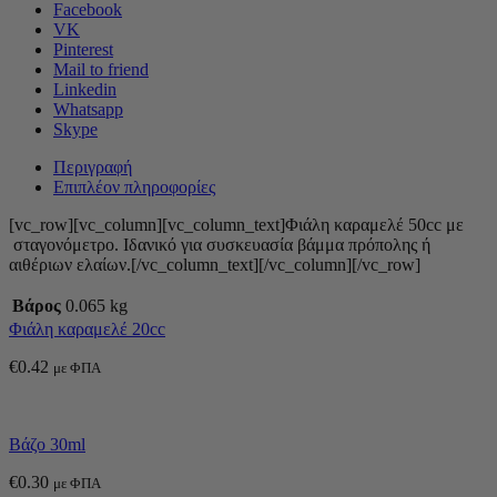
Facebook
VK
Pinterest
Mail to friend
Linkedin
Whatsapp
Skype
Περιγραφή
Επιπλέον πληροφορίες
[vc_row][vc_column][vc_column_text]Φιάλη καραμελέ 50cc με
σταγονόμετρο. Ιδανικό για συσκευασία βάμμα πρόπολης ή
αιθέριων ελαίων.[/vc_column_text][/vc_column][/vc_row]
Βάρος
0.065 kg
Φιάλη καραμελέ 20cc
€
0.42
με ΦΠΑ
Βάζο 30ml
€
0.30
με ΦΠΑ