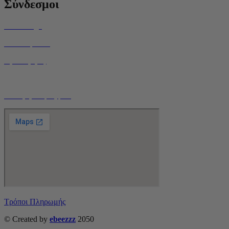
Σύνδεσμοι
Home Page
Ποιοί είμαστε
Όροι Χρήσης
Τρόποι Αποστολής
Ο Λογαριασμός μου
Τρόποι Πληρωμής
© Created by
ebeezzz
2050