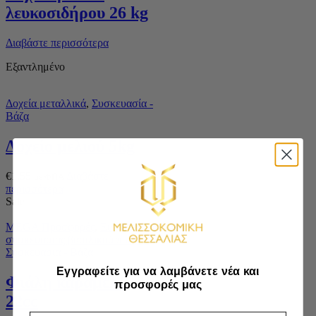
λευκοσιδήρου 26 kg
Διαβάστε περισσότερα
Εξαντλημένο
Δοχεία μεταλλικά
,
Συσκευασία -
Βάζα
Δοχείο μελιού 5kg
€
1.55
Διαβάστε
με ΦΠΑ
περισσότερα
Sale
MEGA Προσφορές
,
Είδη
συσκευασίας βασιλικού πολτού
,
Συσκευασία - Βάζα
Εγγραφείτε για να λαμβάνετε νέα και
Φιάλη καραμελέ
προσφορές μας
22cc