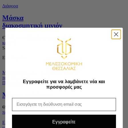
Διάφορα
Μάσκα
διακοσμητική μινιόν
€
7.00
Προσθήκη στο
με ΦΠΑ
καλάθι
Sale
Εξαντλημένο
MEGA Προσφορές
,
Ενδυμασία -
προστασία μελισσοκόμου
,
Εγγραφείτε για να λαμβάνετε νέα και
Προσωπίδες
προσφορές μας
Μάσκα απλή eco
Email
€
9.00
€
6.00
Διαβάστε
με ΦΠΑ
περισσότερα
Εγγραφείτε
Ενδυμασία - προστασία
μελισσοκόμου
,
Μπουφάν τζάκετ