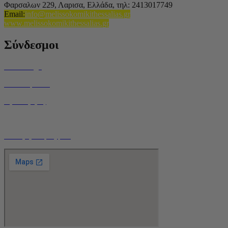
Φαρσαλων 229, Λαρισα, Ελλάδα,
τηλ: 2413017749
Email
:
info@melissokomikithessalias.gr
www.melissokomikithessalias.gr
Σύνδεσμοι
Home Page
Ποιοί είμαστε
Όροι Χρήσης
Τρόποι Αποστολής
Ο Λογαριασμός μου