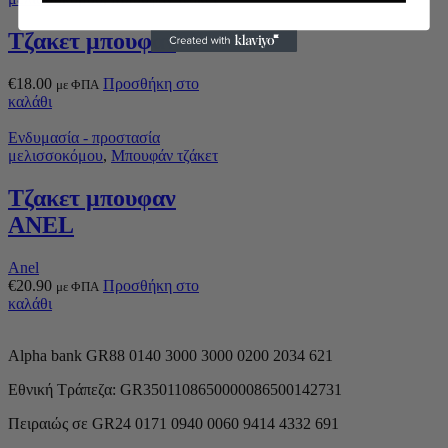
Τζακετ μπουφαν
€
18.00
Προσθήκη στο
με ΦΠΑ
καλάθι
Ενδυμασία - προστασία
μελισσοκόμου
,
Μπουφάν τζάκετ
Τζακετ μπουφαν
ANEL
Anel
€
20.90
Προσθήκη στο
με ΦΠΑ
καλάθι
Alpha bank GR88 0140 3000 3000 0200 2034 621
Εθνική Τράπεζα: GR3501108650000086500142731
Πειραιώς σε GR24 0171 0940 0060 9414 4332 691