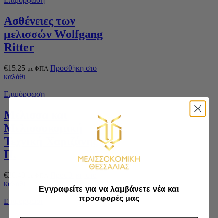
Επιμόρφωση
Ασθένειες των
μελισσών Wolfgang
Ritter
€
15.25
Προσθήκη στο
με ΦΠΑ
καλάθι
Επιμόρφωση
Μέλισσα και
Μελισσοκομική
Τεχνική Χαριζάνης
Π.
€
30.40
Προσθήκη στο
με ΦΠΑ
καλάθι
Εγγραφείτε για να λαμβάνετε νέα και
προσφορές μας
Επιμόρφωση