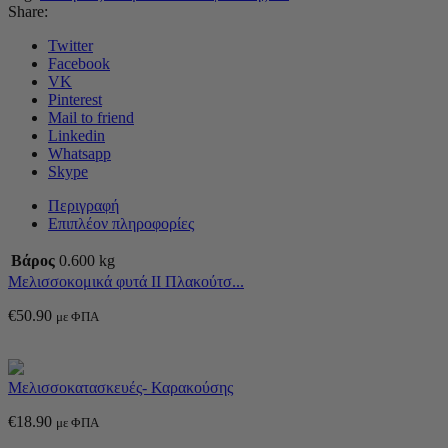
Share:
Twitter
Facebook
VK
Pinterest
Mail to friend
Linkedin
Whatsapp
Skype
Περιγραφή
Επιπλέον πληροφορίες
Βάρος
0.600 kg
Μελισσοκομικά φυτά ΙΙ Πλακούτσ...
€
50.90
με ΦΠΑ
Μελισσοκατασκευές- Καρακούσης
€
18.90
με ΦΠΑ