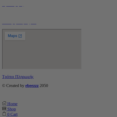
Όροι Χρήσης
Τρόποι Αποστολής
Ο Λογαριασμός μου
Τρόποι Πληρωμής
© Created by
ebeezzz
2050
Home
Shop
0
Cart