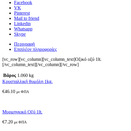
Facebook
VK
Pinterest
Mail to friend
Linkedin
Whatsapp
Skype
Περιγραφή
Επιπλέον πληροφορίες
[vc_row][vc_column][vc_column_text]Οξικό οξύ 1lt.
[/vc_column_text][/vc_column][/vc_row]
Βάρος
1.060 kg
Κρυσταλλική θυμόλη 1kg.
€
46.10
με ΦΠΑ
Μυρμηγκικό Οξύ 1lt.
€
7.20
με ΦΠΑ