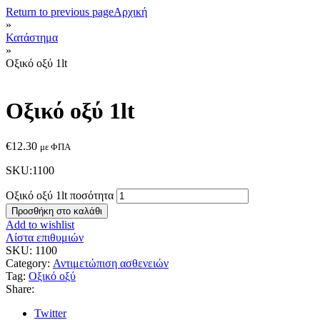
Return to previous page
Αρχική
»
Κατάστημα
»
Οξικό οξύ 1lt
Οξικό οξύ 1lt
€
12.30
με ΦΠΑ
SKU:1100
Οξικό οξύ 1lt ποσότητα
Προσθήκη στο καλάθι
Add to wishlist
Λίστα επιθυμιών
SKU:
1100
Category:
Αντιμετώπιση ασθενειών
Tag:
Οξικό οξύ
Share:
Twitter