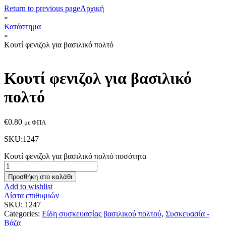
Return to previous page
Αρχική
»
Κατάστημα
»
Κουτί φενιζολ για βασιλικό πολτό
Κουτί φενιζολ για βασιλικό
πολτό
€
0.80
με ΦΠΑ
SKU:1247
Κουτί φενιζολ για βασιλικό πολτό ποσότητα
Προσθήκη στο καλάθι
Add to wishlist
Λίστα επιθυμιών
SKU:
1247
Categories:
Είδη συσκευασίας βασιλικού πολτού
,
Συσκευασία -
Βάζα