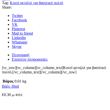
Tag:
Κουτί φενιζολ για βασιλικό πολτό
Share:
Twitter
Facebook
VK
Pinterest
Mail to friend
Linkedin
Whatsapp
Skype
Περιγραφή
Επιπλέον πληροφορίες
[vc_row][vc_column][vc_column_text]Κουτί φενιζολ για βασιλικό
πολτό.[/vc_column_text][/vc_column][/vc_row]
Βάρος
0.01 kg
Βάζο 30ml
€
0.30
με ΦΠΑ