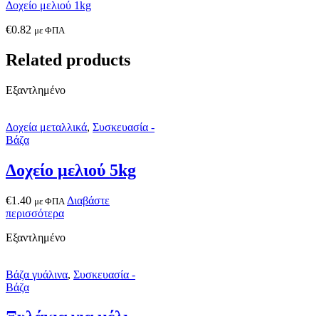
Δοχείο μελιού 1kg
€
0.82
με ΦΠΑ
Related products
Εξαντλημένο
Δοχεία μεταλλικά
,
Συσκευασία -
Βάζα
Δοχείο μελιού 5kg
€
1.40
Διαβάστε
με ΦΠΑ
περισσότερα
Εξαντλημένο
Βάζα γυάλινα
,
Συσκευασία -
Βάζα
Ξυλάκια για μέλι