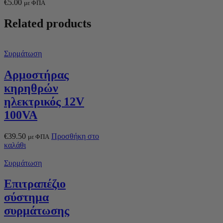
€
5.00
με ΦΠΑ
Related products
Συρμάτωση
Αρμοστήρας
κηρηθρών
ηλεκτρικός 12V
100VA
€
39.50
Προσθήκη στο
με ΦΠΑ
καλάθι
Συρμάτωση
Επιτραπέζιο
σύστημα
συρμάτωσης