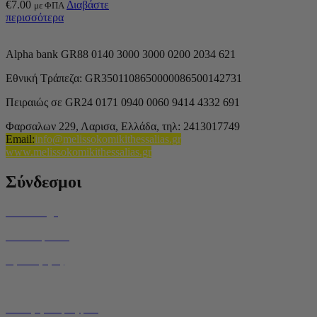
€
7.00
Διαβάστε
με ΦΠΑ
περισσότερα
Alpha bank GR88 0140 3000 3000 0200 2034 621
Εθνική Τράπεζα: GR3501108650000086500142731
Πειραιώς σε GR24 0171 0940 0060 9414 4332 691
Φαρσαλων 229, Λαρισα, Ελλάδα,
τηλ: 2413017749
Email
:
info@melissokomikithessalias.gr
www.melissokomikithessalias.gr
Σύνδεσμοι
Home Page
Ποιοί είμαστε
Όροι Χρήσης
Τρόποι Αποστολής
Ο Λογαριασμός μου