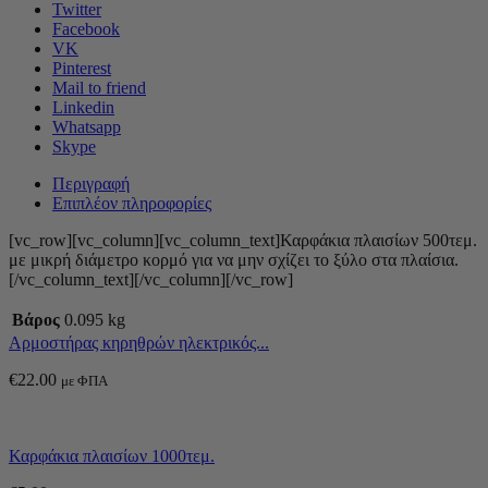
Twitter
Facebook
VK
Pinterest
Mail to friend
Linkedin
Whatsapp
Skype
Περιγραφή
Επιπλέον πληροφορίες
[vc_row][vc_column][vc_column_text]Καρφάκια πλαισίων 500τεμ.
με μικρή διάμετρο κορμό για να μην σχίζει το ξύλο στα πλαίσια.
[/vc_column_text][/vc_column][/vc_row]
Βάρος
0.095 kg
Αρμοστήρας κηρηθρών ηλεκτρικός...
€
22.00
με ΦΠΑ
Καρφάκια πλαισίων 1000τεμ.