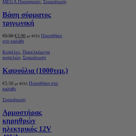
MEGA Προσφορές
,
Συρμάτωση
Βάση σύρματος
τριγωνική
€
5.50
€
3.90
Προσθήκη
με ΦΠΑ
στο καλάθι
Κυψέλες
,
Παρελκόμενα
κυψελών
,
Συρμάτωση
Καψούλια (1000τεμ.)
€
5.50
Προσθήκη στο
με ΦΠΑ
καλάθι
Συρμάτωση
Αρμοστήρας
κηρηθρών
ηλεκτρικός 12V