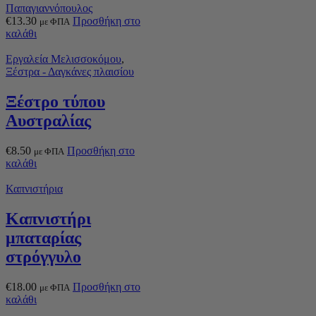
Παπαγιαννόπουλος
€
13.30
Προσθήκη στο
με ΦΠΑ
καλάθι
Εργαλεία Μελισσοκόμου
,
Ξέστρα - Δαγκάνες πλαισίου
Ξέστρο τύπου
Αυστραλίας
€
8.50
Προσθήκη στο
με ΦΠΑ
καλάθι
Καπνιστήρια
Καπνιστήρι
μπαταρίας
στρόγγυλο
€
18.00
Προσθήκη στο
με ΦΠΑ
καλάθι