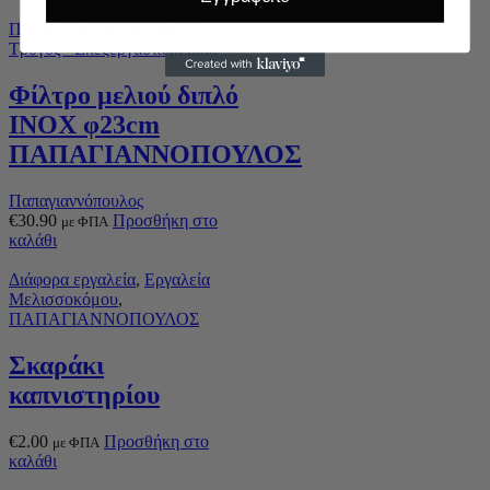
ΠΑΠΑΓΙΑΝΝΟΠΟΥΛΟΣ
,
Τρύγος - Επεξεργασία μελιού
Φίλτρο μελιού διπλό
ΙΝΟΧ φ23cm
ΠΑΠΑΓΙΑΝΝΟΠΟΥΛΟΣ
Παπαγιαννόπουλος
€
30.90
Προσθήκη στο
με ΦΠΑ
καλάθι
Διάφορα εργαλεία
,
Εργαλεία
Μελισσοκόμου
,
ΠΑΠΑΓΙΑΝΝΟΠΟΥΛΟΣ
Σκαράκι
καπνιστηρίου
€
2.00
Προσθήκη στο
με ΦΠΑ
καλάθι