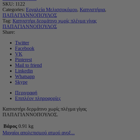
SKU:
1122
Categories:
Εργαλεία Μελισσοκόμου
,
Καπνιστήρια
,
ΠΑΠΑΓΙΑΝΝΟΠΟΥΛΟΣ
Tag:
Καπνιστήρι δερμάτινο χωρίς πλέγμα γίγας
ΠΑΠΑΓΙΑΝΝΟΠΟΥΛΟΣ
Share:
Twitter
Facebook
VK
Pinterest
Mail to friend
Linkedin
Whatsapp
Skype
Περιγραφή
Επιπλέον πληροφορίες
Καπνιστήρι δερμάτινο χωρίς πλέγμα γίγας
ΠΑΠΑΓΙΑΝΝΟΠΟΥΛΟΣ.
Βάρος
0.91 kg
Μαχαίρι απολεπισμού ατμού ανοξ...