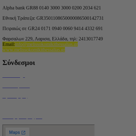
Alpha bank GR88 0140 3000 3000 0200 2034 621
Εθνική Τράπεζα: GR3501108650000086500142731
Πειραιώς σε GR24 0171 0940 0060 9414 4332 691
Φαρσαλων 229, Λαρισα, Ελλάδα,
τηλ: 2413017749
Email
:
info@melissokomikithessalias.gr
www.melissokomikithessalias.gr
Σύνδεσμοι
Home Page
Ποιοί είμαστε
Όροι Χρήσης
Τρόποι Αποστολής
Ο Λογαριασμός μου