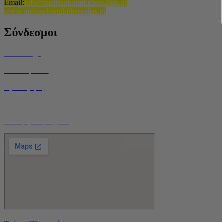
Email
:
info@melissokomikithessalias.gr
www.melissokomikithessalias.gr
Σύνδεσμοι
Home Page
Ποιοί είμαστε
Όροι Χρήσης
Τρόποι Αποστολής
Ο Λογαριασμός μου