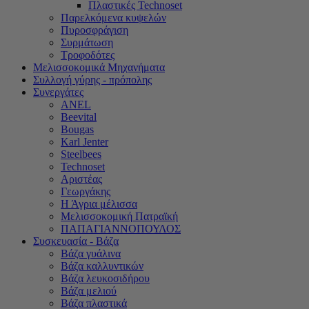
Πλαστικές Technoset
Παρελκόμενα κυψελών
Πυροσφράγιση
Συρμάτωση
Τροφοδότες
Μελισσοκομικά Μηχανήματα
Συλλογή γύρης - πρόπολης
Συνεργάτες
ANEL
Beevital
Bougas
Karl Jenter
Steelbees
Technoset
Αριστέας
Γεωργάκης
Η Άγρια μέλισσα
Μελισσοκομική Πατραϊκή
ΠΑΠΑΓΙΑΝΝΟΠΟΥΛΟΣ
Συσκευασία - Βάζα
Βάζα γυάλινα
Βάζα καλλυντικών
Βάζα λευκοσιδήρου
Βάζα μελιού
Βάζα πλαστικά