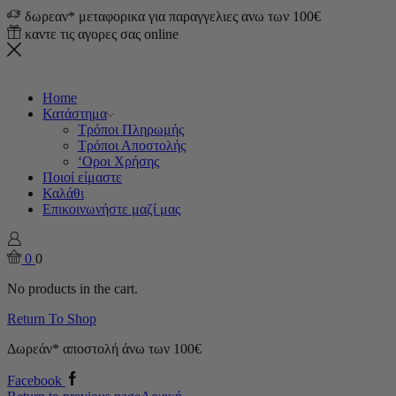
δωρεαν* μεταφορικα για παραγγελιες ανω των 100€
καντε τις αγορες σας online
Home
Κατάστημα
Τρόποι Πληρωμής
Τρόποι Αποστολής
‘Οροι Χρήσης
Ποιοί είμαστε
Καλάθι
Επικοινωνήστε μαζί μας
0
0
No products in the cart.
Return To Shop
Δωρεάν* αποστολή άνω των 100€
Facebook