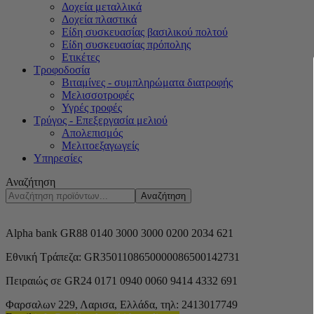
Δοχεία μεταλλικά
Δοχεία πλαστικά
Είδη συσκευασίας βασιλικού πολτού
Είδη συσκευασίας πρόπολης
Ετικέτες
Τροφοδοσία
Βιταμίνες - συμπληρώματα διατροφής
Μελισσοτροφές
Υγρές τροφές
Τρύγος - Επεξεργασία μελιού
Απολεπισμός
Μελιτοεξαγωγείς
Υπηρεσίες
Αναζήτηση
Αναζήτηση
Alpha bank GR88 0140 3000 3000 0200 2034 621
Εθνική Τράπεζα: GR3501108650000086500142731
Πειραιώς σε GR24 0171 0940 0060 9414 4332 691
Φαρσαλων 229, Λαρισα, Ελλάδα,
τηλ: 2413017749