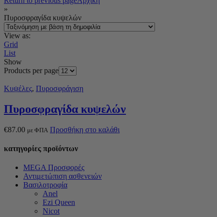
Return to previous page
Αρχική
»
Πυροσφραγίδα κυψελών
View as:
Grid
List
Show
Products per page
Κυψέλες
,
Πυροσφράγιση
Πυροσφραγίδα κυψελών
€
87.00
Προσθήκη στο καλάθι
με ΦΠΑ
κατηγορίες προϊόντων
MEGA Προσφορές
Αντιμετώπιση ασθενειών
Βασιλοτροφία
Anel
Ezi Queen
Nicot