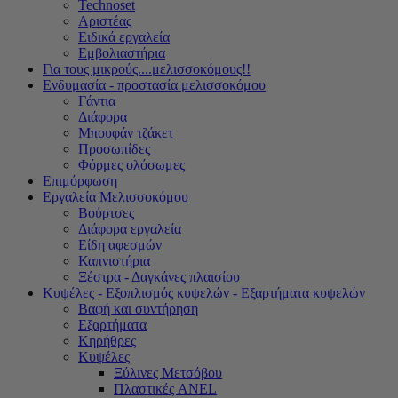
Technoset
Αριστέας
Ειδικά εργαλεία
Εμβολιαστήρια
Για τους μικρούς....μελισσοκόμους!!
Ενδυμασία - προστασία μελισσοκόμου
Γάντια
Διάφορα
Μπουφάν τζάκετ
Προσωπίδες
Φόρμες ολόσωμες
Επιμόρφωση
Εργαλεία Μελισσοκόμου
Βούρτσες
Διάφορα εργαλεία
Είδη αφεσμών
Καπνιστήρια
Ξέστρα - Δαγκάνες πλαισίου
Κυψέλες - Εξοπλισμός κυψελών - Εξαρτήματα κυψελών
Βαφή και συντήρηση
Εξαρτήματα
Κηρήθρες
Κυψέλες
Ξύλινες Μετσόβου
Πλαστικές ANEL