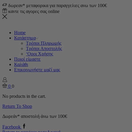
δωρεαν* μεταφορικα για παραγγελιες ανω των 100€
καντε τις αγορες σας online
Home
Κατάστημα
Τρόποι Πληρωμής
Τρόποι Αποστολής
‘Οροι Χρήσης
Ποιοί είμαστε
Καλάθι
Επικοινωνήστε μαζί μας
0
0
No products in the cart.
Return To Shop
Δωρεάν* αποστολή άνω των 100€
Facebook