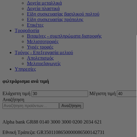
Δοχεία μεταλλικά
Δοχεία πλαστικά
Είδη συσκευασίας βασιλικού πολτού
Είδη συσκευασίας πρόπολης
Ετικέτες
Τροφοδοσία
Βιταμίνες - συμπληρώματα διατροφής
Μελισσοτροφές
Υγρές τροφές
Τρύγος - Επεξεργασία μελιού
Απολεπισμός
Μελιτοεξαγωγείς
Υπηρεσίες
φιλτράρισμα ανά τιμή
Ελάχιστη τιμή
Μέγιστη τιμή
Αναζήτηση
Αναζήτηση
Alpha bank GR88 0140 3000 3000 0200 2034 621
Εθνική Τράπεζα: GR3501108650000086500142731