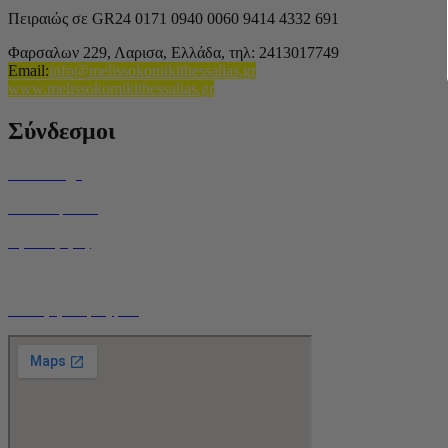
Πειραιώς σε GR24 0171 0940 0060 9414 4332 691
Φαρσαλων 229, Λαρισα, Ελλάδα,
τηλ: 2413017749
Email
:
info@melissokomikithessalias.gr
www.melissokomikithessalias.gr
Σύνδεσμοι
Home Page
Ποιοί είμαστε
Όροι Χρήσης
Τρόποι Αποστολής
Ο Λογαριασμός μου