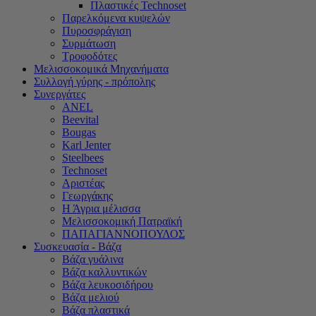
Πλαστικές Technoset
Παρελκόμενα κυψελών
Πυροσφράγιση
Συρμάτωση
Τροφοδότες
Μελισσοκομικά Μηχανήματα
Συλλογή γύρης - πρόπολης
Συνεργάτες
ANEL
Beevital
Bougas
Karl Jenter
Steelbees
Technoset
Αριστέας
Γεωργάκης
Η Άγρια μέλισσα
Μελισσοκομική Πατραϊκή
ΠΑΠΑΓΙΑΝΝΟΠΟΥΛΟΣ
Συσκευασία - Βάζα
Βάζα γυάλινα
Βάζα καλλυντικών
Βάζα λευκοσιδήρου
Βάζα μελιού
Βάζα πλαστικά