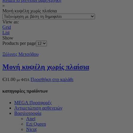
Return to previous page
Αρχική
»
Μονή κυψέλη χωρίς πλαίσια
View as:
Grid
List
Show
Products per page
Ξύλινες Μετσόβου
Μονή κυψέλη χωρίς πλαίσια
€
31.00
Προσθήκη στο καλάθι
με ΦΠΑ
κατηγορίες προϊόντων
MEGA Προσφορές
Αντιμετώπιση ασθενειών
Βασιλοτροφία
Anel
Ezi Queen
Nicot