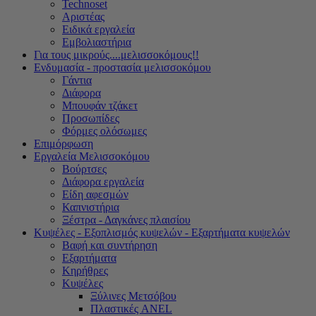
Technoset
Αριστέας
Ειδικά εργαλεία
Εμβολιαστήρια
Για τους μικρούς....μελισσοκόμους!!
Ενδυμασία - προστασία μελισσοκόμου
Γάντια
Διάφορα
Μπουφάν τζάκετ
Προσωπίδες
Φόρμες ολόσωμες
Επιμόρφωση
Εργαλεία Μελισσοκόμου
Βούρτσες
Διάφορα εργαλεία
Είδη αφεσμών
Καπνιστήρια
Ξέστρα - Δαγκάνες πλαισίου
Κυψέλες - Εξοπλισμός κυψελών - Εξαρτήματα κυψελών
Βαφή και συντήρηση
Εξαρτήματα
Κηρήθρες
Κυψέλες
Ξύλινες Μετσόβου
Πλαστικές ANEL