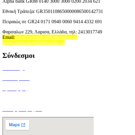
Alpha bank GR88 0140 3000 3000 0200 2034 621
Εθνική Τράπεζα: GR3501108650000086500142731
Πειραιώς σε GR24 0171 0940 0060 9414 4332 691
Φαρσαλων 229, Λαρισα, Ελλάδα,
τηλ: 2413017749
Email
:
info@melissokomikithessalias.gr
www.melissokomikithessalias.gr
Σύνδεσμοι
Home Page
Ποιοί είμαστε
Όροι Χρήσης
Τρόποι Αποστολής
Ο Λογαριασμός μου