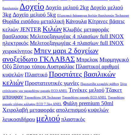
Δοχείο
Δοχείο μελιού 2kg
Δοχείο μελιού
βασιλισσών
3kg
Δοχείο μελιού 5kg
Εξωτερικό διάφραγμα διπλών βασιλισσών Technoset
Θυρίδα εισόδου μεταλλική
Κάνουλα
Κίτρινες βάσεις
Κιλών
κελιών JENTER
Κλωβός μεταφοράς
βασίλισσας
Μελιτοεξαγωγέας 4 πλαισίων full INOX
ηλεκτρικός
Μελιτοεξαγωγέας 4 πλαισίων full INOX
Μπεν μαρι 2 δοχείων
χειροκίνητος
ανοξείδωτο ΓΚΛΑΒΑΣ
Μπρελοκ
Μυρμηγκικό
Οξύ
Ξέστρο τύπου Αυστραλίας
Πλαστικοί αριθμοί
Προστάτες βασιλικών
κυψελών
Πλαστικό
κελιών
Προστατευτικές γωνίες
Προσωπίδα κεφαλής ψάθινη
Σήτα
Τενέκες μελιού
Τζακετ
επίπλευσης για τροφοδότης οροφής ECO ANEL
μπουφαν
Τροφοδότης Q8 Technoset
Τροφοδότης οροφής ECO ANEL
Τροφοδότης
Φιάλη premium 50ml
οροφής πλήρης κάλυψης ECO 7.5kg ANEL
Χειρολαβή μεταφοράς
απολεπισμού
κυψελών
μελιού
λευκοσιδήρου
πλαστικός