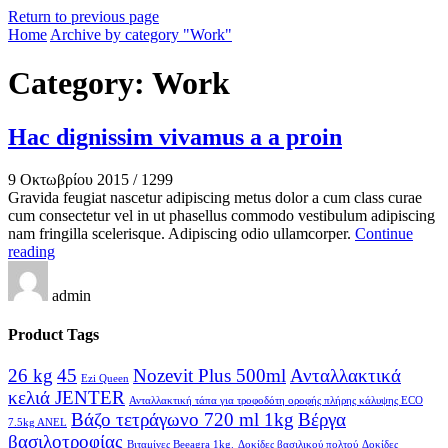
Return to previous page
Home
Archive by category "Work"
Category: Work
Hac dignissim vivamus a a proin
9 Οκτωβρίου 2015
/
1299
Gravida feugiat nascetur adipiscing metus dolor a cum class curae
cum consectetur vel in ut phasellus commodo vestibulum adipiscing
nam fringilla scelerisque. Adipiscing odio ullamcorper.
Continue
reading
admin
Product Tags
26 kg
45
Nozevit Plus 500ml
Ανταλλακτικά
Ezi Queen
κελιά JENTER
Ανταλλακτική τάπα για τροφοδότη οροφής πλήρης κάλυψης ECO
Βάζο τετράγωνο 720 ml 1kg
Βέργα
7.5kg ANEL
βασιλοτροφίας
Βιταμίνες Beeagra 1kg.
Δοκίδες βασιλικού πολτού
Δοκίδες